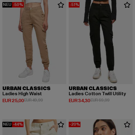
NEU
-50%
-51%
URBAN CLASSICS
URBAN CLASSICS
Ladies High Waist
Ladies Cotton Twill Utility
Derzeitiger Preis: EUR 25,00
Aktionspreis: EUR 49,99
Derzeitiger Preis: EUR 34,30
Aktionspreis:
EUR 25,00
EUR 49,99
EUR 34,30
EUR 69,99
NEU
-44%
-20%