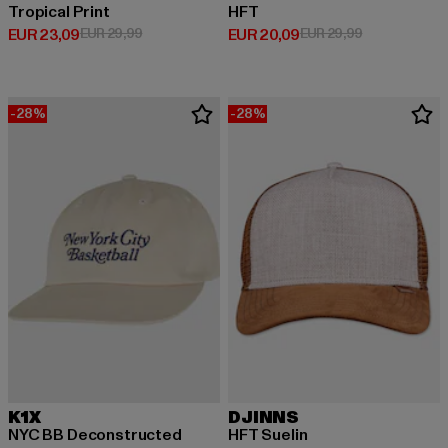
Tropical Print
HFT
Derzeitiger Preis: EUR 23,09
Aktionspreis: EUR 29,99
Derzeitiger Preis: EUR 20,09
Aktionspreis:
EUR 23,09
EUR 29,99
EUR 20,09
EUR 29,99
-28%
-28%
K1X
DJINNS
NYC BB Deconstructed
HFT Suelin