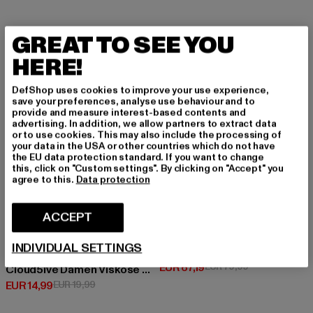
GREAT TO SEE YOU
-25%
-16%
HERE!
DefShop uses cookies to improve your use experience,
save your preferences, analyse use behaviour and to
provide and measure interest-based contents and
advertising. In addition, we allow partners to extract data
or to use cookies. This may also include the processing of
your data in the USA or other countries which do not have
the EU data protection standard. If you want to change
this, click on "Custom settings". By clicking on "Accept" you
agree to this.
Data protection
ACCEPT
BUFFALO
INDIVIDUAL SETTINGS
Pluto Loafer
CLOUD5IVE
Derzeitiger Preis: EUR 67,19
Aktionspreis: 
EUR 67,19
EUR 79,99
Cloud5ive Damen Viskose T-Shirt breiter Bund & offene Schulter
Derzeitiger Preis: EUR 14,99
Aktionspreis: EUR 19,99
EUR 14,99
EUR 19,99