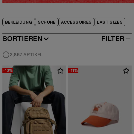
BEKLEIDUNG
SCHUHE
ACCESSOIRES
LAST SIZES
SORTIEREN
FILTER
BELIEBTESTE
2,867 ARTIKEL
-13%
-11%