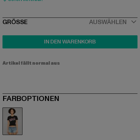
SIZE
GRÖSSE
AUSWÄHLEN
IN DEN WARENKORB
Artikel fällt normal aus
FARBOPTIONEN
schwarz