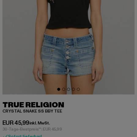
TRUE RELIGION
CRYSTAL SNAKE SS BBY TEE
Derzeitiger Preis: EUR 45,99
EUR 45,99
inkl. MwSt.
30-Tage-Bestpreis**: EUR 45,99
Sofort lieferbar!