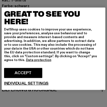
Kat.: T-Shirts
Farbe: schwarz
GREAT TO SEE YOU
Hersteller Farbe: jet black
Materialzusammensetzung: 95% Baumwolle, 5%
HERE!
Elasthan
Art.Nr: TR209864-02343
DefShop uses cookies to improve your use experience,
save your preferences, analyse use behaviour and to
provide and measure interest-based contents and
Hersteller: True Religion Brand Jeans Germany GmbH |
advertising. In addition, we allow partners to extract data
or to use cookies. This may also include the processing of
vertrieb@unifafashion.com
your data in the USA or other countries which do not have
Großenbaumer Weg 11 | 40472 Düsseldorf | DE
the EU data protection standard. If you want to change
this, click on "Custom settings". By clicking on "Accept" you
agree to this.
Data protection
GRÖSSE & PASSFORM
ACCEPT
PFLEGEHINWEISE
INDIVIDUAL SETTINGS
LIEFERUNG & RÜCKGABE