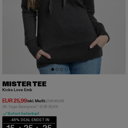
MISTER TEE
Kicks Love Emb
Derzeitiger Preis: EUR 25,99
EUR 25,99
Aktionspreis: EUR 49,99
inkl. MwSt.
EUR 49,99
30-Tage-Bestpreis**: EUR 25,99
Sofort lieferbar!
-48% DEAL ENDET IN