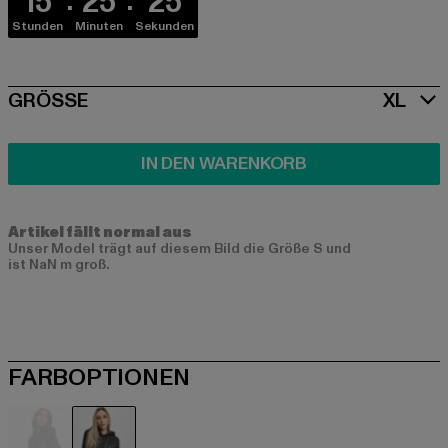
15
25
24
Stunden
Minuten
Sekunden
SIZE
GRÖSSE
XL
IN DEN WARENKORB
Artikel fällt normal aus
Unser Model trägt auf diesem Bild die Größe S und
ist NaN m groß.
FARBOPTIONEN