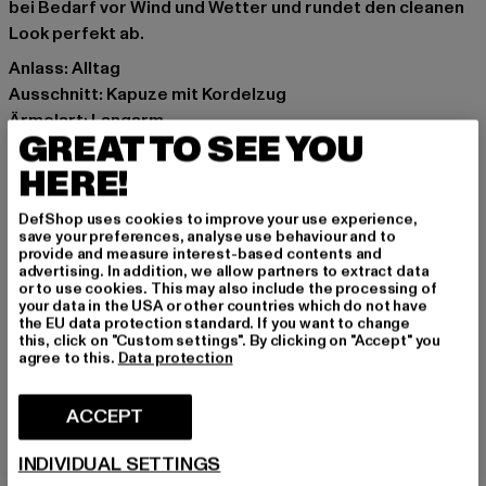
bei Bedarf vor Wind und Wetter und rundet den cleanen
Look perfekt ab.
Anlass: Alltag
Ausschnitt: Kapuze mit Kordelzug
Ärmelart: Langarm
GREAT TO SEE YOU
Marke: Mister Tee
Kat.: Sweat & Fleece - Hoodies
HERE!
Farbe: grau
DefShop uses cookies to improve your use experience,
Hersteller Farbe: charcoal
save your preferences, analyse use behaviour and to
Materialzusammensetzung: 65% Baumwolle, 35%
provide and measure interest-based contents and
advertising. In addition, we allow partners to extract data
Polyester
or to use cookies. This may also include the processing of
Art.Nr: MT2528-00091
your data in the USA or other countries which do not have
the EU data protection standard. If you want to change
this, click on "Custom settings". By clicking on "Accept" you
Hersteller: TB International GmbH |
info@tbint.de
agree to this.
Data protection
Dr.-Robert-Murjahn-Straße 7 | 64372 Ober-Ramstadt |
DE
ACCEPT
INDIVIDUAL SETTINGS
GRÖSSE & PASSFORM