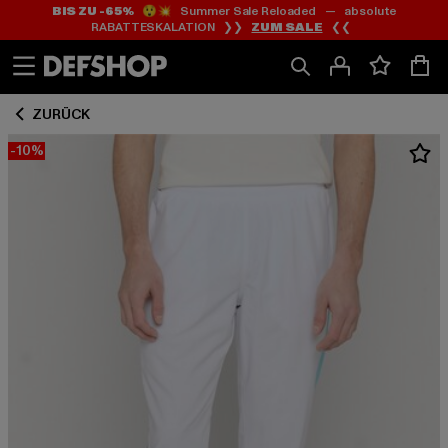
BIS ZU -65%
😲💥 Summer Sale Reloaded — absolute
Zum
Zum
RABATTESKALATION ❯❯
ZUM SALE
❮❮
Inhalt
Fußzeile
springen
springen
ZURÜCK
-10%