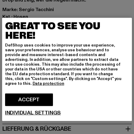
Drop und zeig, wer die Regeln macht.
Marke: Sergio Tacchini
Kat.: Hosen
GREAT TO SEE YOU
Farbe: weiß
Hersteller Farbe: white/baltic sea
HERE!
Materialzusammensetzung: 90% Polyester, 10%
DefShop uses cookies to improve your use experience,
Elasthan
save your preferences, analyse use behaviour and to
Art.Nr: ST41560-23343
provide and measure interest-based contents and
advertising. In addition, we allow partners to extract data
or to use cookies. This may also include the processing of
Hersteller: Movin SARL |
help@sergiotacchini.com
your data in the USA or other countries which do not have
the EU data protection standard. If you want to change
RN8 Quartier Rousselot 975 Terre de Granace | 13400
this, click on "Custom settings". By clicking on "Accept" you
Aubagne | FR
agree to this.
Data protection
ACCEPT
GRÖSSE & PASSFORM
INDIVIDUAL SETTINGS
PFLEGEHINWEISE
LIEFERUNG & RÜCKGABE