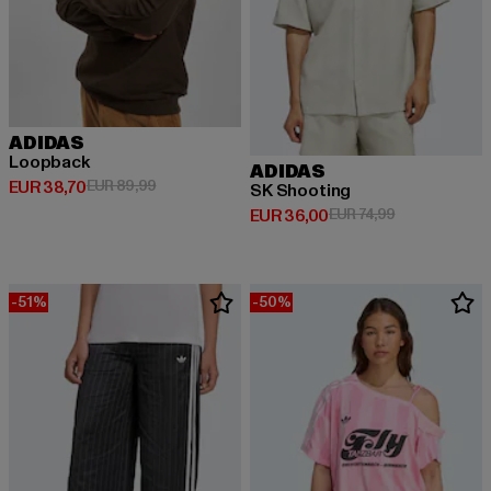
ADIDAS
Loopback
ADIDAS
Derzeitiger Preis: EUR 38,70
Aktionspreis: EUR 89,99
EUR 38,70
EUR 89,99
SK Shooting
Derzeitiger Preis: EUR 36,00
Aktionspreis: 
EUR 36,00
EUR 74,99
-51%
-50%