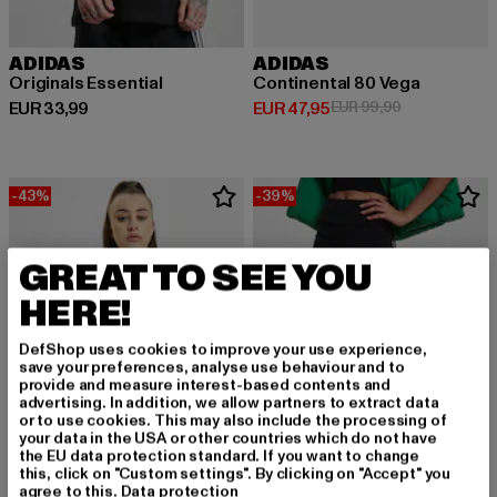
ADIDAS
ADIDAS
Originals Essential
Continental 80 Vega
Derzeitiger Preis: EUR 33,99
Derzeitiger Preis: EUR 47,95
Aktionspreis:
EUR 33,99
EUR 47,95
EUR 99,90
-43%
-39%
GREAT TO SEE YOU
HERE!
DefShop uses cookies to improve your use experience,
save your preferences, analyse use behaviour and to
provide and measure interest-based contents and
advertising. In addition, we allow partners to extract data
or to use cookies. This may also include the processing of
your data in the USA or other countries which do not have
the EU data protection standard. If you want to change
this, click on "Custom settings". By clicking on "Accept" you
agree to this.
Data protection