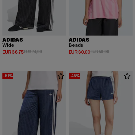
ADIDAS
ADIDAS
Wide
Beads
Derzeitiger Preis: EUR 36,75
Aktionspreis: EUR 74,99
Derzeitiger Preis: EUR 30,00
Aktionspreis:
EUR 36,75
EUR 74,99
EUR 30,00
EUR 59,99
-51%
-45%