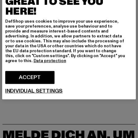
GREAT TO SEE YOU
Art.Nr: WB689207-05016
HERE!
Hersteller: United People GmbH |
DefShop uses cookies to improve your use experience,
commerciale@replayjeans.com
save your preferences, analyse use behaviour and to
provide and measure interest-based contents and
VIA MARCOA 1 | 31011 Asolo | IT
advertising. In addition, we allow partners to extract data
or to use cookies. This may also include the processing of
your data in the USA or other countries which do not have
the EU data protection standard. If you want to change
GRÖSSE & PASSFORM
this, click on "Custom settings". By clicking on "Accept" you
agree to this.
Data protection
PFLEGEHINWEISE
ACCEPT
LIEFERUNG & RÜCKGABE
INDIVIDUAL SETTINGS
MELDE DICH AN, UM