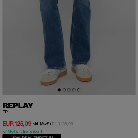
REPLAY
FP
Derzeitiger Preis: EUR 125,09
EUR 125,09
Aktionspreis: EUR 138,99
inkl. MwSt.
EUR 138,99
Sofort lieferbar!