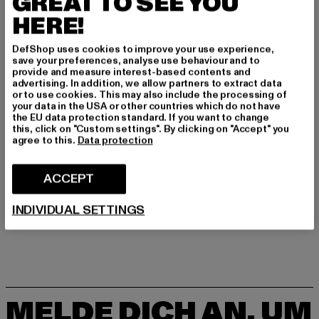
GREAT TO SEE YOU
Art.Nr: W0516225-00197
HERE!
Hersteller: United People GmbH |
DefShop uses cookies to improve your use experience,
commerciale@replayjeans.com
save your preferences, analyse use behaviour and to
provide and measure interest-based contents and
VIA MARCOA 1 | 31011 Asolo | IT
advertising. In addition, we allow partners to extract data
or to use cookies. This may also include the processing of
your data in the USA or other countries which do not have
the EU data protection standard. If you want to change
GRÖSSE & PASSFORM
this, click on "Custom settings". By clicking on "Accept" you
agree to this.
Data protection
PFLEGEHINWEISE
ACCEPT
LIEFERUNG & RÜCKGABE
INDIVIDUAL SETTINGS
MELDE DICH AN, UM