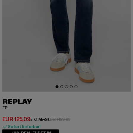
REPLAY
FP
Derzeitiger Preis: EUR 125,09
EUR 125,09
Aktionspreis: EUR 138,99
inkl. MwSt.
EUR 138,99
Sofort lieferbar!