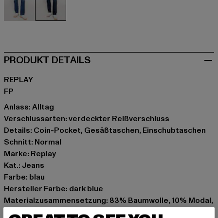
blau
blau
PRODUKT DETAILS
REPLAY
FP
Anlass: Alltag
Verschlussarten: verdeckter Reißverschluss
Details: Coin-Pocket, Gesäßtaschen, Einschubtaschen
Schnitt: Normal
Marke: Replay
Kat.: Jeans
Farbe: blau
Hersteller Farbe: dark blue
Materialzusammensetzung: 83% Baumwolle, 10% Modal,
7% Elasthan