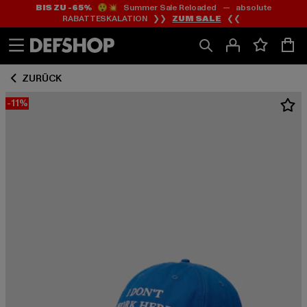
BIS ZU -65%
😲💥 Summer Sale Reloaded — absolute
Zum
Zum
RABATTESKALATION ❯❯
ZUM SALE
❮❮
Inhalt
Fußzeile
springen
springen
ZURÜCK
-11%