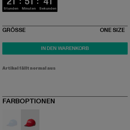
21
51
41
Stunden
Minuten
Sekunden
SIZE
GRÖSSE
ONE SIZE
IN DEN WARENKORB
Artikel fällt normal aus
FARBOPTIONEN