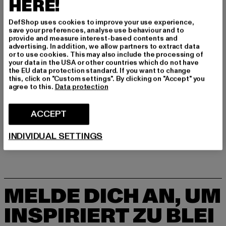
HERE!
Hersteller: Hatline LAB. c o framework studios GmbH |
info@hatline-lab.com
DefShop uses cookies to improve your use experience,
Brendelweg 167 | 27755 Delmenhorst | DE
save your preferences, analyse use behaviour and to
provide and measure interest-based contents and
advertising. In addition, we allow partners to extract data
or to use cookies. This may also include the processing of
GRÖSSE & PASSFORM
your data in the USA or other countries which do not have
the EU data protection standard. If you want to change
this, click on "Custom settings". By clicking on "Accept" you
PFLEGEHINWEISE
agree to this.
Data protection
LIEFERUNG & RÜCKGABE
ACCEPT
INDIVIDUAL SETTINGS
MELDE DICH AN, UM
INSPIRIERT ZU BLEI