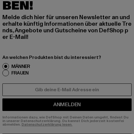
BEN!
Melde dich hier für unseren Newsletter an und
erhalte künftig Informationen über aktuelle Tre
nds, Angebote und Gutscheine von DefShop p
er E-Mail!
An welchen Produkten bist du interessiert?
MÄNNER
FRAUEN
E-MAIL
ANMELDEN
Informationen dazu, wie DefShop mit Deinen Daten umgeht, findest Du
in unserer Datenschutzerklärung. Du kannst Dich jederzeit kostenfei
abmelden.
Datenschutzerklärung lesen.