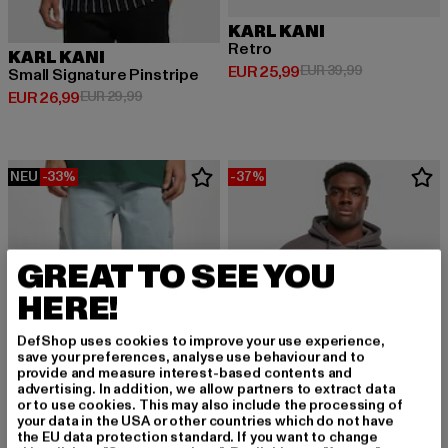
KARL KANI
Retro
KARL KANI
Derzeitiger Preis: EUR 25,99
Aktionspreis:
EUR 25,99
EUR 39,99
Small Signature Pinstripe
Derzeitiger Preis: EUR 26,99
Aktionspreis: EUR 29,99
EUR 26,99
EUR 29,99
NEU
-33%
-37%
GREAT TO SEE YOU
HERE!
DefShop uses cookies to improve your use experience,
save your preferences, analyse use behaviour and to
provide and measure interest-based contents and
advertising. In addition, we allow partners to extract data
or to use cookies. This may also include the processing of
your data in the USA or other countries which do not have
the EU data protection standard. If you want to change