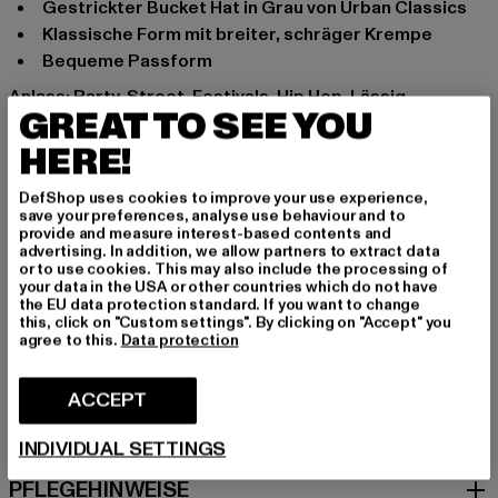
Gestrickter Bucket Hat in Grau von Urban Classics
Klassische Form mit breiter, schräger Krempe
Bequeme Passform
Anlass: Party, Street, Festivals, Hip Hop, Lässig
GREAT TO SEE YOU
Marke: Urban Classics
Kat.: Bucket Hats
HERE!
Farbe: grau
DefShop uses cookies to improve your use experience,
Hersteller Farbe: heathergrey
save your preferences, analyse use behaviour and to
Materialzusammensetzung: 100% Polyacryl
provide and measure interest-based contents and
advertising. In addition, we allow partners to extract data
Art.Nr: TB5864-03061
or to use cookies. This may also include the processing of
your data in the USA or other countries which do not have
the EU data protection standard. If you want to change
Hersteller: TB International GmbH |
info@tbint.de
this, click on "Custom settings". By clicking on "Accept" you
Dr.-Robert-Murjahn-Straße 7 | 64372 Ober-Ramstadt |
agree to this.
Data protection
DE
ACCEPT
GRÖSSE & PASSFORM
INDIVIDUAL SETTINGS
PFLEGEHINWEISE