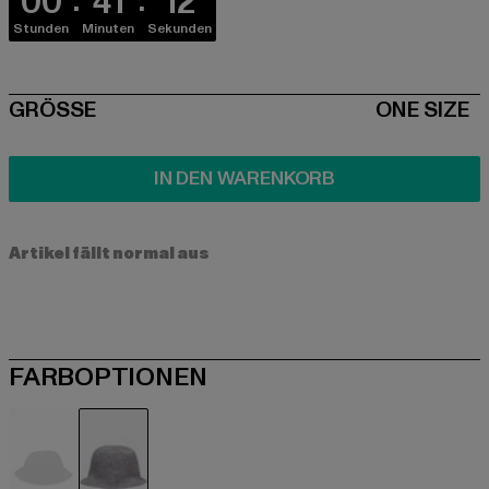
00
41
11
Stunden
Minuten
Sekunden
SIZE
GRÖSSE
ONE SIZE
IN DEN WARENKORB
Artikel fällt normal aus
FARBOPTIONEN