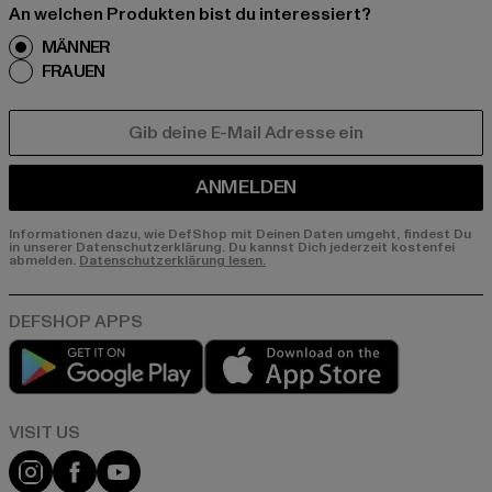
An welchen Produkten bist du interessiert?
MÄNNER
FRAUEN
E-MAIL
ANMELDEN
Informationen dazu, wie DefShop mit Deinen Daten umgeht, findest Du
in unserer Datenschutzerklärung. Du kannst Dich jederzeit kostenfei
abmelden.
Datenschutzerklärung lesen.
Play market
App store
Visit our Instagram page:
Visit our Facebook page:
Visit our YouTube channel: