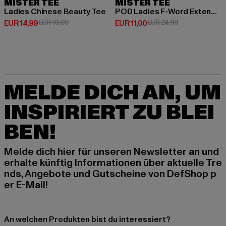
MISTER TEE
MISTER TEE
Ladies Chinese Beauty Tee
POD Ladies F-Word Extended Shoulder Tee
Derzeitiger Preis: EUR 14,99
Aktionspreis: EUR 19,99
Derzeitiger Preis: EUR 11,00
Aktionspreis: E
EUR 14,99
EUR 19,99
EUR 11,00
EUR 24,99
MELDE DICH AN, UM
INSPIRIERT ZU BLEI
BEN!
Melde dich hier für unseren Newsletter an und
erhalte künftig Informationen über aktuelle Tre
nds, Angebote und Gutscheine von DefShop p
er E-Mail!
An welchen Produkten bist du interessiert?