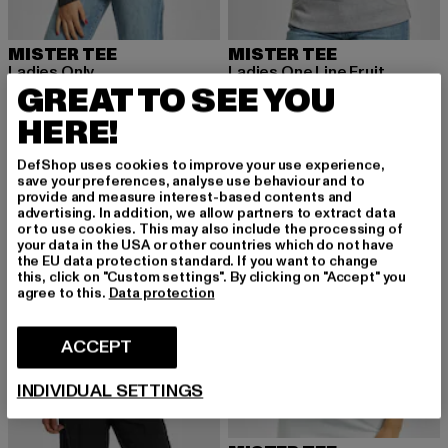
MISTER TEE
MISTER TEE
Ladies Only
Ladies One Line Fruit
GREAT TO SEE YOU
Derzeitiger Preis: EUR 31,94
Aktionspreis: EUR 44,99
Derzeitiger Preis: EUR 31,94
Aktionspreis: 
EUR 31,94
EUR 44,99
EUR 31,94
EUR 44,99
HERE!
DefShop uses cookies to improve your use experience,
-28%
NEU
-26%
save your preferences, analyse use behaviour and to
provide and measure interest-based contents and
advertising. In addition, we allow partners to extract data
or to use cookies. This may also include the processing of
your data in the USA or other countries which do not have
the EU data protection standard. If you want to change
this, click on "Custom settings". By clicking on "Accept" you
agree to this.
Data protection
ACCEPT
INDIVIDUAL SETTINGS