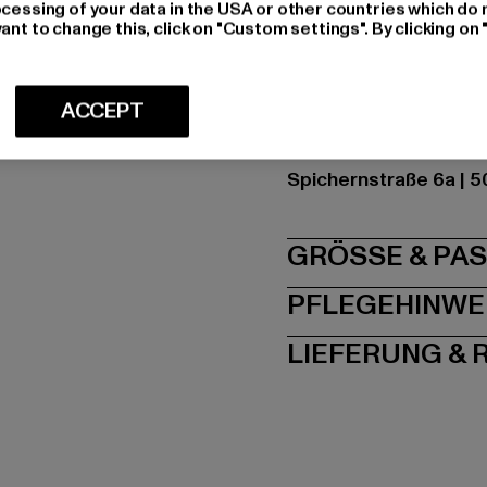
Farbe: schwarz
ocessing of your data in the USA or other countries which do 
ant to change this, click on "Custom settings". By clicking on 
Hersteller Farbe: blac
Materialzusammense
Art.Nr: BD11001-0000
ACCEPT
Hersteller: Brandit Te
Spichernstraße 6a | 5
GRÖSSE 
PFLEGEHINWE
LIEFERUNG &