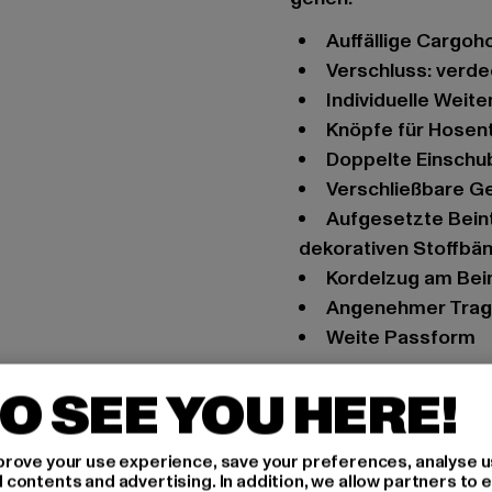
Auffällige Cargo
Verschluss: verd
Individuelle Weit
Knöpfe für Hosen
Doppelte Einsch
Verschließbare 
Aufgesetzte Beintaschen mit Druckknopfverschluss und
dekorativen Stoffbä
Kordelzug am Bei
Angenehmer Trag
Weite Passform
Anlass: Alltag, Beque
O SEE YOU HERE!
Schnitt: Regular-Fit
Marke: Brandit
rove your use experience, save your preferences, analyse u
Kat.: Cargo Trousers
ontents and advertising. In addition, we allow partners to e