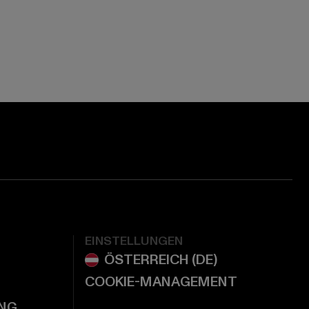
ge:
ok page:
ouTube channel:
EINSTELLUNGEN
COOKIE-MANAGEMENT
NG