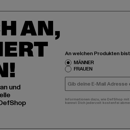
H AN,
IERT
An welchen Produkten bist
N!
MÄNNER
FRAUEN
E-MAIL
 an und
elle
Informationen dazu, wie DefShop mit 
 DefShop
kannst Dich jederzeit kostenfei abme