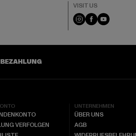
e
Visit our Instagram pa
Visit our Facebo
Visit our Y
 BEZAHLUNG
KONTO
UNTERNEHMEN
UNDENKONTO
ÜBER UNS
LUNG VERFOLGEN
AGB
LISTE
WIDERRUFSBELEHRU