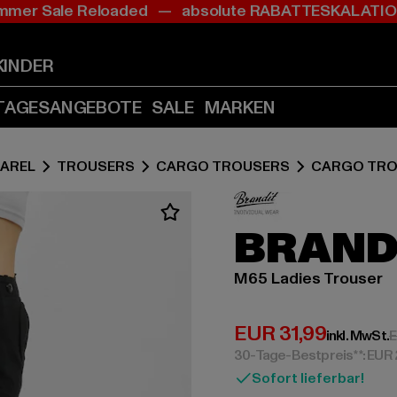
mer Sale Reloaded — absolute RABATTESKALAT
Zum
Zum
Inhalt
Fußzeile
springen
springen
KINDER
(Enter
(Enter
drücken)
drücken)
TAGESANGEBOTE
SALE
MARKEN
AREL
TROUSERS
CARGO TROUSERS
CARGO TR
BRAND
M65 Ladies Trouser
Derzeitiger Preis:
EUR 31,99
inkl. MwSt.
E
30-Tage-Bestpreis**: EUR
Sofort lieferbar!