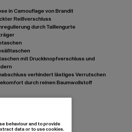
hose in Camouflage von Brandit
eckter Reißverschluss
enregulierung durch Taillengurte
träger
ubtaschen
Gesäßtaschen
ndern
nabschluss verhindert lästiges Verrutschen
ekomfort durch reinen Baumwollstoff
m, Basic
se behaviour and to provide
xtract data or to use cookies.