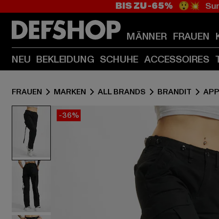
BIS ZU -65%
😲💥 Sum
MÄNNER
FRAUEN
NEU
BEKLEIDUNG
SCHUHE
ACCESSOIRES
FRAUEN
MARKEN
ALL BRANDS
BRANDIT
APP
-36%