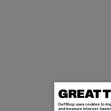
GREAT T
DefShop uses cookies to imp
and measure interest-based c