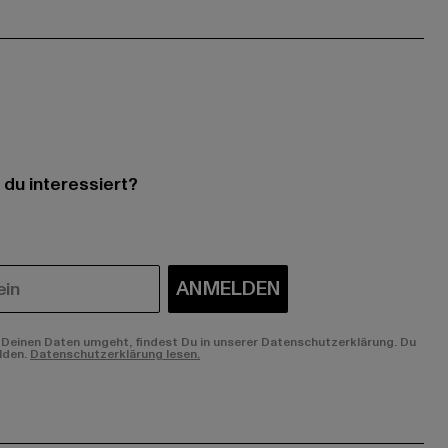
 du interessiert?
ANMELDEN
Deinen Daten umgeht, findest Du in unserer Datenschutzerklärung. Du
lden.
Datenschutzerklärung lesen.