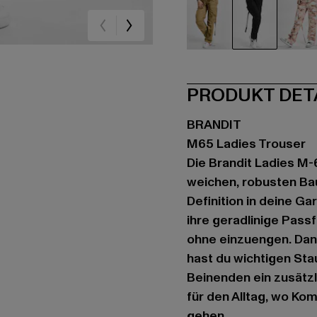
beige
schwarz
ca
PRODUKT DET
BRANDIT
M65 Ladies Trouser
Die Brandit Ladies M-
weichen, robusten Ba
Definition in deine G
ihre geradlinige Pass
ohne einzuengen. Dan
hast du wichtigen Sta
Beinenden ein zusätzli
für den Alltag, wo Ko
gehen.