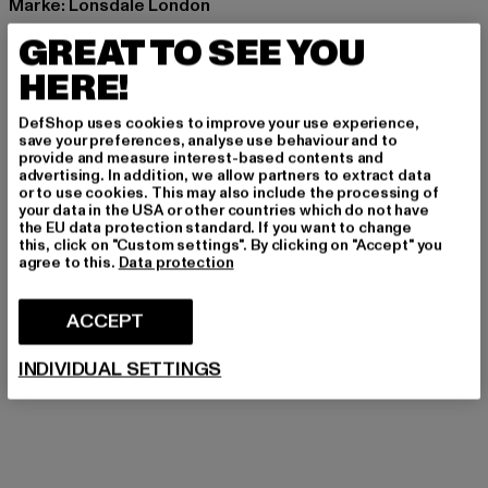
Marke: Lonsdale London
Kat.: T-Shirts
GREAT TO SEE YOU
Farbe: weiß
HERE!
Hersteller Farbe: white/navy/red
Materialzusammensetzung: 100% Baumwolle
DefShop uses cookies to improve your use experience,
Art.Nr: 117656-01249
save your preferences, analyse use behaviour and to
provide and measure interest-based contents and
advertising. In addition, we allow partners to extract data
Hersteller: Punch GmbH |
info@punch-gmbh.de
or to use cookies. This may also include the processing of
your data in the USA or other countries which do not have
Im Taubental 15a | 41468 Neuss | DE
the EU data protection standard. If you want to change
this, click on "Custom settings". By clicking on "Accept" you
agree to this.
Data protection
GRÖSSE & PASSFORM
ACCEPT
PFLEGEHINWEISE
INDIVIDUAL SETTINGS
LIEFERUNG & RÜCKGABE