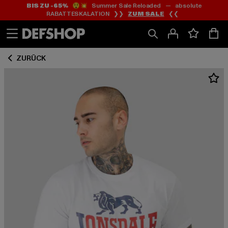
BIS ZU -65%
😲💥 Summer Sale Reloaded — absolute
Zum
Zum
RABATTESKALATION ❯❯
ZUM SALE
❮❮
Inhalt
Fußzeile
springen
springen
ZURÜCK