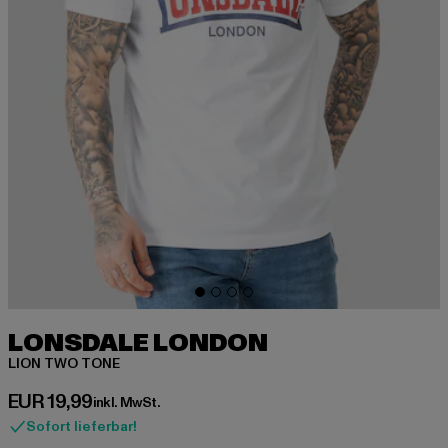
LONSDALE LONDON
LION TWO TONE
Derzeitiger Preis: EUR 19,99
EUR 19,99
inkl. MwSt.
Sofort lieferbar!