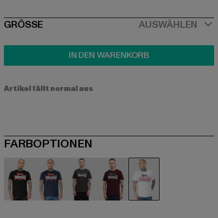
SIZE
GRÖSSE
AUSWÄHLEN
IN DEN WARENKORB
Artikel fällt normal aus
FARBOPTIONEN
schwarz
blau
grau
rot
weiß