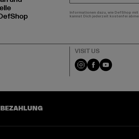
elle
Informationen dazu, wie DefShop mit 
 DefShop
kannst Dich jederzeit kostenfei abme
e
Visit our Instagram pa
Visit our Facebo
Visit our Y
 BEZAHLUNG