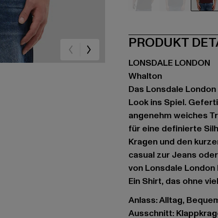
schwarz
blau
rot
PRODUKT DET
LONSDALE LONDON
Whalton
Das Lonsdale London W
Look ins Spiel. Gefert
angenehm weiches Tra
für eine definierte S
Kragen und den kurzen 
casual zur Jeans oder
von Lonsdale London h
Ein Shirt, das ohne vi
Anlass: Alltag, Bequem,
Ausschnitt: Klappkra