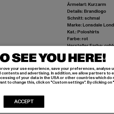
Ärmelart: Kurzarm
Details: Brandlogo
Schnitt: schmal
Marke: Lonsdale Lon
Kat.: Poloshirts
Farbe: rot
Hersteller Farbe: oxb
Materialzusammense
O SEE YOU HERE!
Art.Nr: 115075-20629
rove your use experience, save your preferences, analyse u
Hersteller: Punch Gm
ontents and advertising. In addition, we allow partners to e
ocessing of your data in the USA or other countries which do 
Im Taubental 15a | 41
ant to change this, click on "Custom settings". By clicking on 
GRÖSSE 
ACCEPT
PFLEGEHINWE