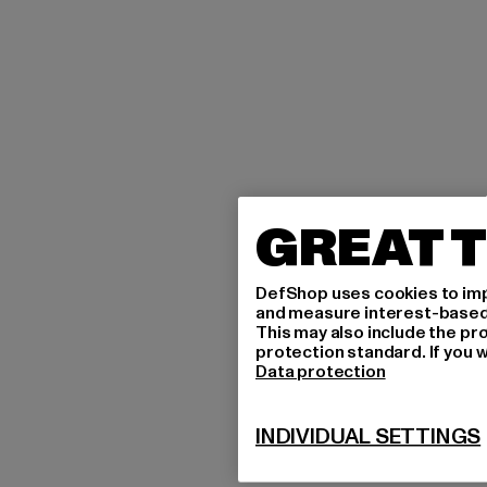
GREAT T
DefShop uses cookies to imp
and measure interest-based c
This may also include the pr
protection standard. If you w
Data protection
INDIVIDUAL SETTINGS