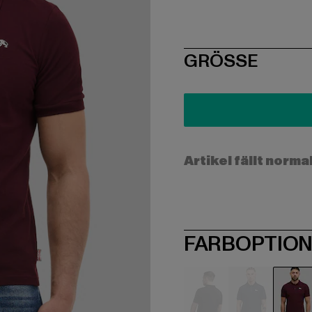
SIZE
GRÖSSE
Artikel fällt norma
FARBOPTIO