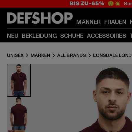
BIS ZU -65%
😲💥 Sum
MÄNNER
FRAUEN
NEU
BEKLEIDUNG
SCHUHE
ACCESSOIRES
UNISEX
MARKEN
ALL BRANDS
LONSDALE LON