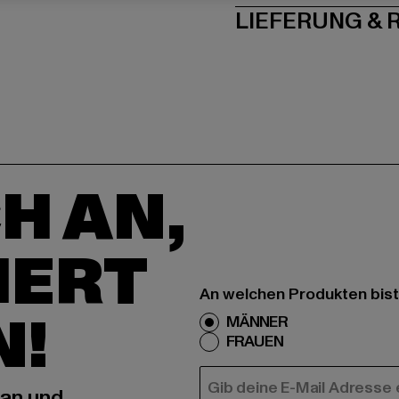
LIEFERUNG &
H AN,
IERT
An welchen Produkten bist
N!
MÄNNER
FRAUEN
E-MAIL
 an und