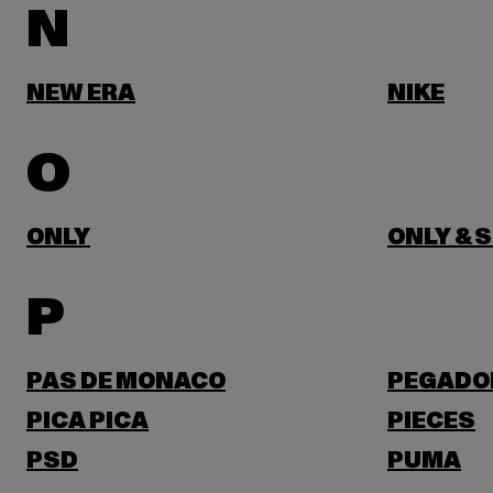
N
NEW ERA
NIKE
O
ONLY
ONLY & 
P
PAS DE MONACO
PEGADO
PICA PICA
PIECES
PSD
PUMA