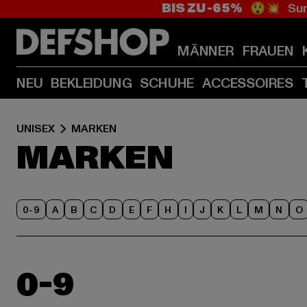
BIS ZU -65%
😲💥 Sum
MÄNNER
FRAUEN
NEU
BEKLEIDUNG
SCHUHE
ACCESSOIRES
UNISEX
MARKEN
MARKEN
0-9
A
B
C
D
E
F
H
I
J
K
L
M
N
O
0-9