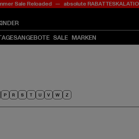
mer Sale Reloaded — absolute RABATTESKALAT
Zum
Zum
Inhalt
Fußzeile
springen
springen
KINDER
(Enter
(Enter
drücken)
drücken)
TAGESANGEBOTE
SALE
MARKEN
P
R
S
T
U
V
W
Z