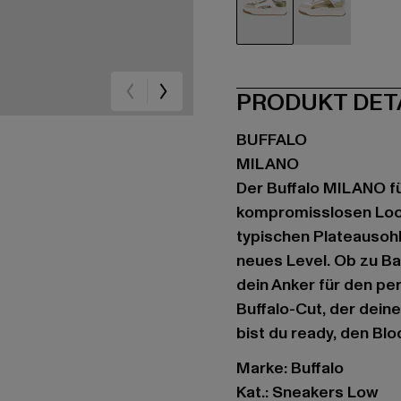
beige
weiß
PRODUKT DET
BUFFALO
MILANO
Der Buffalo MILANO f
kompromisslosen Look
typischen Plateausohle
neues Level. Ob zu Ba
dein Anker für den per
Buffalo-Cut, der dein
bist du ready, den Blo
Marke: Buffalo
Kat.: Sneakers Low