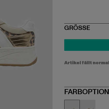
SIZE
GRÖSSE
Artikel fällt norma
FARBOPTIO