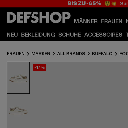
BIS ZU -65%
😲💥 Sum
MÄNNER
FRAUEN
NEU
BEKLEIDUNG
SCHUHE
ACCESSOIRES
FRAUEN
MARKEN
ALL BRANDS
BUFFALO
FO
-17%