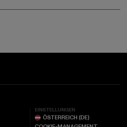
ge:
ok page:
ouTube channel:
EINSTELLUNGEN
COOKIE-MANAGEMENT