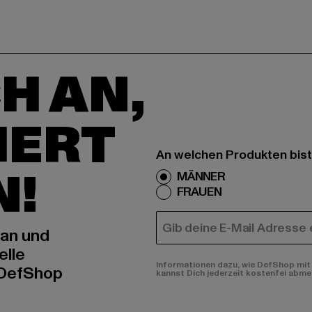
H AN,
IERT
An welchen Produkten bist
N!
MÄNNER
FRAUEN
E-MAIL
 an und
elle
Informationen dazu, wie DefShop mit 
 DefShop
kannst Dich jederzeit kostenfei abme