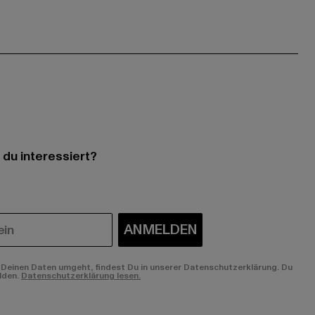
 du interessiert?
ANMELDEN
Deinen Daten umgeht, findest Du in unserer Datenschutzerklärung. Du
lden.
Datenschutzerklärung lesen.