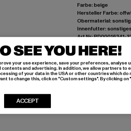
Farbe: beige
Hersteller Farbe: offw
Obermaterial: sonstig
Innenfutter: sonstige
Art.Nr: PD00016341-
O SEE YOU HERE!
Hersteller: Buffalo B
Schanzenstraße 41 | 5
rove your use experience, save your preferences, analyse u
ontents and advertising. In addition, we allow partners to e
ocessing of your data in the USA or other countries which do 
GRÖSSE 
ant to change this, click on "Custom settings". By clicking on 
PFLEGEHINWE
ACCEPT
LIEFERUNG &