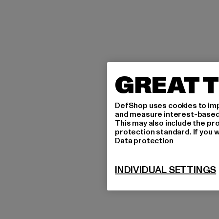
GREAT T
DefShop uses cookies to imp
and measure interest-based c
This may also include the pr
protection standard. If you w
Data protection
INDIVIDUAL SETTINGS