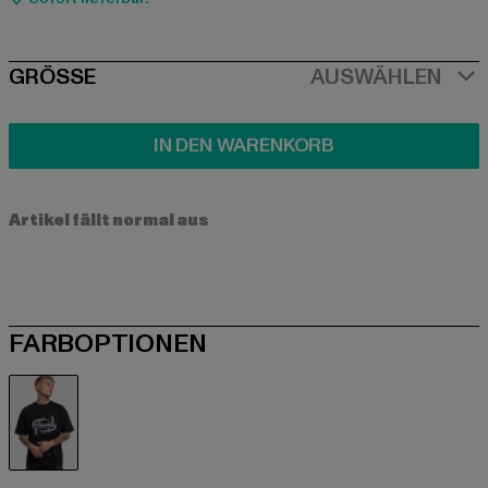
SIZE
GRÖSSE
AUSWÄHLEN
IN DEN WARENKORB
Artikel fällt normal aus
FARBOPTIONEN
schwarz