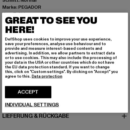
Schnitt: Normal
Marke: PEGADOR
Kat.: T-Shirts
GREAT TO SEE YOU
Farbe: schwarz
HERE!
Hersteller Farbe: vintage black
Materialzusammensetzung: 100% Baumwolle
DefShop uses cookies to improve your use experience,
Art.Nr: PGDR3974-01917
save your preferences, analyse use behaviour and to
provide and measure interest-based contents and
advertising. In addition, we allow partners to extract data
Hersteller: The Mad Agency GmbH |
or to use cookies. This may also include the processing of
your data in the USA or other countries which do not have
info@themad.agency
the EU data protection standard. If you want to change
Hollefeldstraße 16 | 48282 Emsdetten | DE
this, click on "Custom settings". By clicking on "Accept" you
agree to this.
Data protection
GRÖSSE & PASSFORM
ACCEPT
PFLEGEHINWEISE
INDIVIDUAL SETTINGS
LIEFERUNG & RÜCKGABE