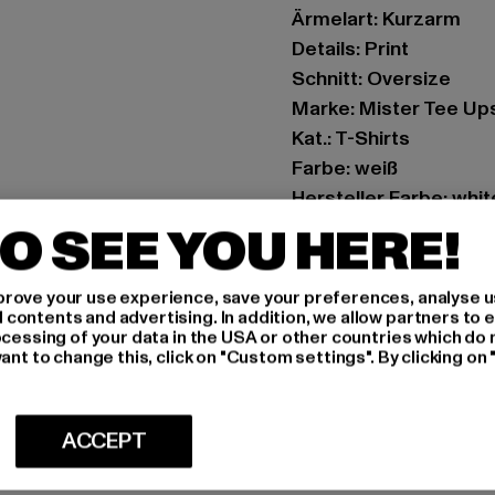
Ärmelart: Kurzarm
Details: Print
Schnitt: Oversize
Marke: Mister Tee Up
Kat.: T-Shirts
Farbe: weiß
Hersteller Farbe: whit
Materialzusammense
O SEE YOU HERE!
Art.Nr: MT2459-0022
rove your use experience, save your preferences, analyse u
Hersteller: TB Intern
ontents and advertising. In addition, we allow partners to e
ocessing of your data in the USA or other countries which do 
Dr.-Robert-Murjahn-S
ant to change this, click on "Custom settings". By clicking on 
GRÖSSE 
ACCEPT
PFLEGEHINWE