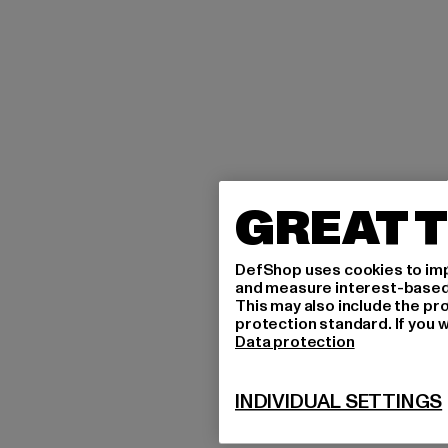
GREAT T
DefShop uses cookies to imp
and measure interest-based c
This may also include the pr
protection standard. If you w
Data protection
INDIVIDUAL SETTINGS