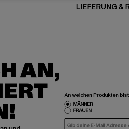
LIEFERUNG &
H AN,
IERT
An welchen Produkten bist
N!
MÄNNER
FRAUEN
E-MAIL
 an und