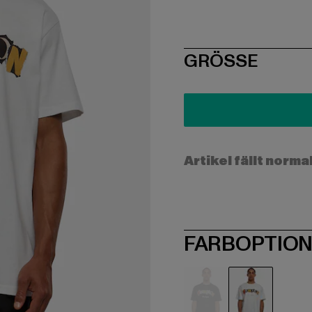
SIZE
GRÖSSE
Artikel fällt norma
FARBOPTIO