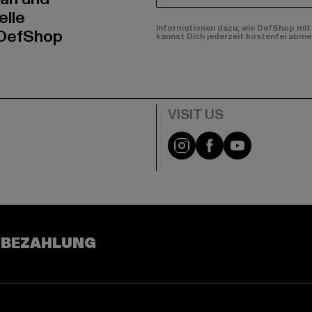
elle
Informationen dazu, wie DefShop mit 
 DefShop
kannst Dich jederzeit kostenfei abme
e
Visit our Instagram pa
Visit our Facebo
Visit our Y
 BEZAHLUNG