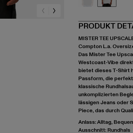
schwarz
weiß
PRODUKT DET
MISTER TEE UPSCAL
Compton L.a. Oversiz
Das Mister Tee Upsca
Westcoast-Vibe direkt 
bietet dieses T-Shirt
Passform, die perfekt
klassische Rundhalsa
unkomplizierten Begle
lässigen Jeans oder S
Piece, das durch Qua
Anlass: Alltag, Bequem,
Ausschnitt: Rundhals