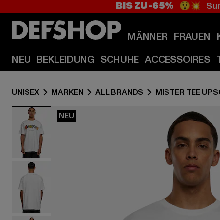
BIS ZU -65%
😲💥 Sum
MÄNNER
FRAUEN
NEU
BEKLEIDUNG
SCHUHE
ACCESSOIRES
UNISEX
MARKEN
ALL BRANDS
MISTER TEE UPS
NEU