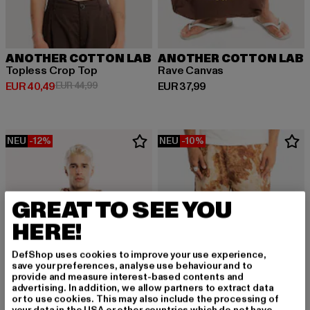
ANOTHER COTTON LAB
ANOTHER COTTON LAB
Topless Crop Top
Rave Canvas
Derzeitiger Preis: EUR 40,49
Aktionspreis: EUR 44,99
Derzeitiger Preis: EUR 37,99
EUR 40,49
EUR 44,99
EUR 37,99
NEU
-12%
NEU
-10%
GREAT TO SEE YOU
HERE!
DefShop uses cookies to improve your use experience,
save your preferences, analyse use behaviour and to
provide and measure interest-based contents and
advertising. In addition, we allow partners to extract data
or to use cookies. This may also include the processing of
your data in the USA or other countries which do not have