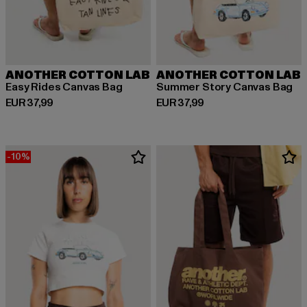
ANOTHER COTTON LAB
ANOTHER COTTON LAB
Easy Rides Canvas Bag
Summer Story Canvas Bag
Derzeitiger Preis: EUR 37,99
Derzeitiger Preis: EUR 37,99
EUR 37,99
EUR 37,99
-10%