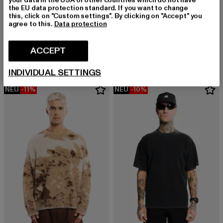
the EU data protection standard. If you want to change
this, click on "Custom settings". By clicking on "Accept" you
agree to this.
Data protection
ANOTHER COTTON LAB
ANOTHER COTTON LAB
Signature
Premium
Derzeitiger Preis: EUR 83,59
Aktionspreis: EUR 94,99
Derzeitiger Preis: EUR 71,99
Aktionspreis: 
ACCEPT
EUR 83,59
EUR 94,99
EUR 71,99
EUR 79,99
INDIVIDUAL SETTINGS
NEU
-11%
NEU
-10%