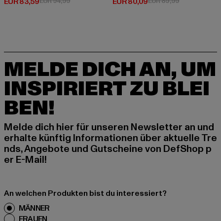
Derzeitiger Preis: EUR 83,59
Aktionspreis: EUR 94,99
Derzeitiger Preis: EUR 80,09
Aktionspreis:
EUR 83,59
EUR 94,99
EUR 80,09
EUR 89,99
MELDE DICH AN, UM
INSPIRIERT ZU BLEI
BEN!
Melde dich hier für unseren Newsletter an und
erhalte künftig Informationen über aktuelle Tre
nds, Angebote und Gutscheine von DefShop p
er E-Mail!
An welchen Produkten bist du interessiert?
MÄNNER
FRAUEN