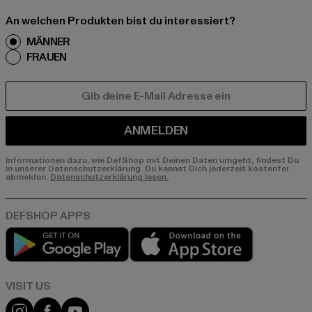
An welchen Produkten bist du interessiert?
MÄNNER
FRAUEN
E-MAIL
ANMELDEN
Informationen dazu, wie DefShop mit Deinen Daten umgeht, findest Du
in unserer Datenschutzerklärung. Du kannst Dich jederzeit kostenfei
abmelden.
Datenschutzerklärung lesen.
Play market
App store
Visit our Instagram page:
Visit our Facebook page:
Visit our YouTube channel: