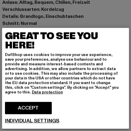
Anlass: Alltag, Bequem, Chillen, Freizeit
Verschlussarten: Kordelzug
Details: Brandlogo, Einschubtaschen
Schnitt: Normal
Marke: True Religion
GREAT TO SEE YOU
Kat.: Trousers
HERE!
Farbe: schwarz
Hersteller Farbe: jet black
DefShop uses cookies to improve your use experience,
Materialzusammensetzung: 80% Polyester, 20%
save your preferences, analyse use behaviour and to
provide and measure interest-based contents and
Baumwolle
advertising. In addition, we allow partners to extract data
Art.Nr: TR209880-02343
or to use cookies. This may also include the processing of
your data in the USA or other countries which do not have
the EU data protection standard. If you want to change
Hersteller: True Religion Brand Jeans Germany GmbH |
this, click on "Custom settings". By clicking on "Accept" you
agree to this.
Data protection
vertrieb@unifafashion.com
Großenbaumer Weg 11 | 40472 Düsseldorf | DE
ACCEPT
GRÖSSE & PASSFORM
INDIVIDUAL SETTINGS