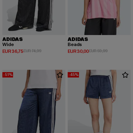
ADIDAS
ADIDAS
Wide
Beads
Derzeitiger Preis: EUR 36,75
Aktionspreis: EUR 74,99
Derzeitiger Preis: EUR 30,00
Aktionspreis:
EUR 36,75
EUR 74,99
EUR 30,00
EUR 59,99
-51%
-45%