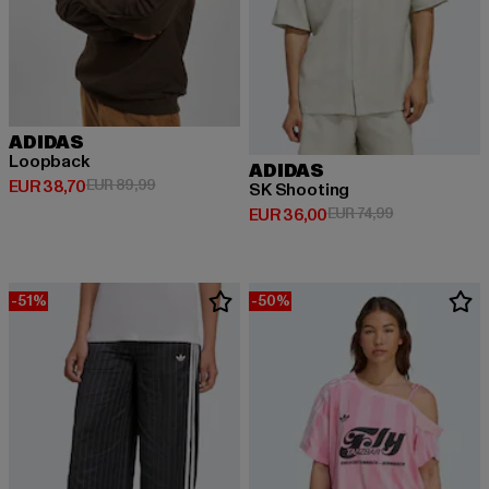
ADIDAS
Loopback
ADIDAS
Derzeitiger Preis: EUR 38,70
Aktionspreis: EUR 89,99
EUR 38,70
EUR 89,99
SK Shooting
Derzeitiger Preis: EUR 36,00
Aktionspreis: 
EUR 36,00
EUR 74,99
-51%
-50%