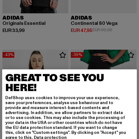
ADIDAS
ADIDAS
Originals Essential
Continental 80 Vega
Derzeitiger Preis: EUR 33,99
Derzeitiger Preis: EUR 47,95
Aktionspreis:
EUR 33,99
EUR 47,95
EUR 99,90
-43%
-39%
GREAT TO SEE YOU
HERE!
DefShop uses cookies to improve your use experience,
save your preferences, analyse use behaviour and to
provide and measure interest-based contents and
advertising. In addition, we allow partners to extract data
or to use cookies. This may also include the processing of
your data in the USA or other countries which do not have
the EU data protection standard. If you want to change
this, click on "Custom settings". By clicking on "Accept" you
agree to this.
Data protection