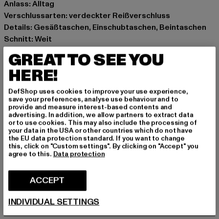
Anlass: Alltag
Verschlussarten: verdeckter Reißverschluss
Details: Gesäßtaschen, Einschubtaschen, Beintaschen
Schnitt: Weit
Marke: PEQUS
GREAT TO SEE YOU
Kat.: Cargohosen
HERE!
Farbe: camouflage
Hersteller Farbe: aluminium
DefShop uses cookies to improve your use experience,
Materialzusammensetzung: 65% Baumwolle, 35%
save your preferences, analyse use behaviour and to
provide and measure interest-based contents and
Polyester
advertising. In addition, we allow partners to extract data
Art.Nr: 60020065-04941
or to use cookies. This may also include the processing of
your data in the USA or other countries which do not have
the EU data protection standard. If you want to change
Hersteller: Urban Styles Agency GmbH & Co. KG |
this, click on "Custom settings". By clicking on "Accept" you
agree to this.
Data protection
agentur@urbanstylesagency.com
Schanzenstraße 41 | 51063 Köln | DE
ACCEPT
GRÖSSE & PASSFORM
INDIVIDUAL SETTINGS