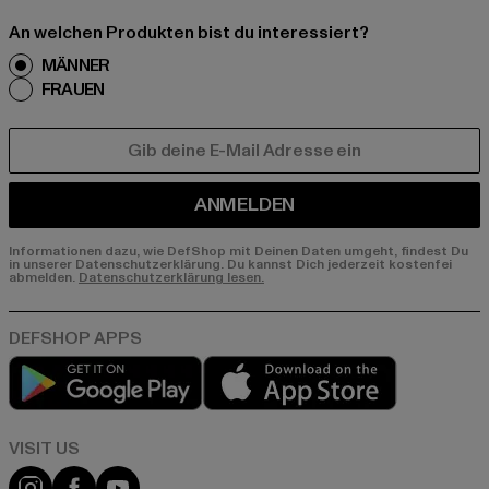
An welchen Produkten bist du interessiert?
MÄNNER
FRAUEN
E-MAIL
ANMELDEN
Informationen dazu, wie DefShop mit Deinen Daten umgeht, findest Du
in unserer Datenschutzerklärung. Du kannst Dich jederzeit kostenfei
abmelden.
Datenschutzerklärung lesen.
Play market
App store
Visit our Instagram page:
Visit our Facebook page:
Visit our YouTube channel: