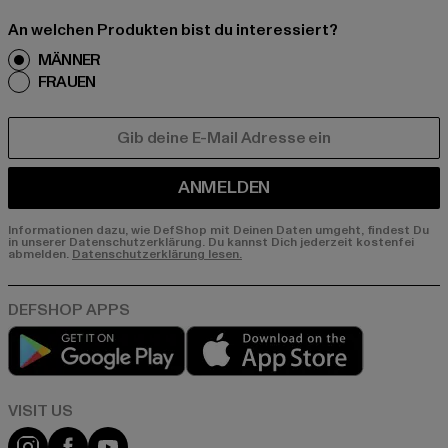
An welchen Produkten bist du interessiert?
MÄNNER
FRAUEN
E-MAIL
ANMELDEN
Informationen dazu, wie DefShop mit Deinen Daten umgeht, findest Du
in unserer Datenschutzerklärung. Du kannst Dich jederzeit kostenfei
abmelden.
Datenschutzerklärung lesen.
Play market
App store
Visit our Instagram page:
Visit our Facebook page:
Visit our YouTube channel: