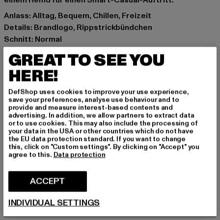
einem Hemd für einen Smart-Casual-Auftritt.
Anlass: Alltag, Bequem, Chillen, Freizeit
Details: Brandlogo, Rippstrickbündchen
Schnitt: Normal
Marke: 883Police
GREAT TO SEE YOU
Kat.: Oberteile
HERE!
Farbe: grau
Hersteller Farbe: charcoal
DefShop uses cookies to improve your use experience,
Materialzusammensetzung: 52% Viskose, 28%
save your preferences, analyse use behaviour and to
provide and measure interest-based contents and
Polyester, 20% Nylon
advertising. In addition, we allow partners to extract data
Art.Nr: 0008614-00091
or to use cookies. This may also include the processing of
your data in the USA or other countries which do not have
the EU data protection standard. If you want to change
Hersteller: Zabou House |
Krishna@zabou.co.uk
this, click on "Custom settings". By clicking on "Accept" you
agree to this.
Data protection
Shelley Road, Ashton-on-Ribble | PR2 2ZH Lancashire |
GB
ACCEPT
GRÖSSE & PASSFORM
INDIVIDUAL SETTINGS