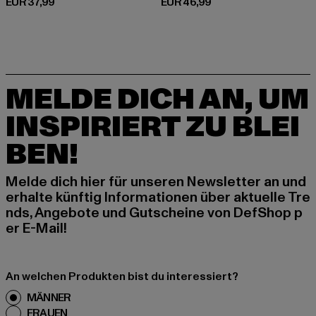
Derzeitiger Preis: EUR 37,99
Derzeitiger Preis: EUR 46,99
EUR 37,99
EUR 46,99
MELDE DICH AN, UM
INSPIRIERT ZU BLEI
BEN!
Melde dich hier für unseren Newsletter an und
erhalte künftig Informationen über aktuelle Tre
nds, Angebote und Gutscheine von DefShop p
er E-Mail!
An welchen Produkten bist du interessiert?
MÄNNER
FRAUEN