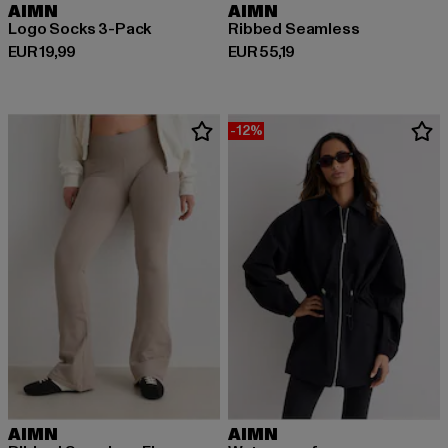
AIMN
AIMN
Logo Socks 3-Pack
Ribbed Seamless
Derzeitiger Preis: EUR 19,99
Derzeitiger Preis: EUR 55,19
EUR 19,99
EUR 55,19
-12%
AIMN
AIMN