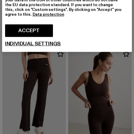
the EU data protection standard. If you want to change
this, click on "Custom settings". By clicking on "Accept" you
agree to this.
Data protection
AIMN
AIMN
Sense
Ribbed Seamless Crop
Derzeitiger Preis: EUR 71,99
Aktionspreis: EUR 79,99
Derzeitiger Preis: EUR 41,84
ACCEPT
EUR 71,99
EUR 79,99
EUR 41,84
INDIVIDUAL SETTINGS