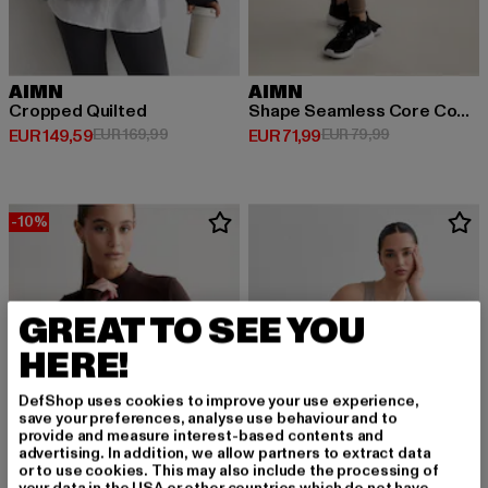
AIMN
AIMN
Cropped Quilted
Shape Seamless Core Control
Derzeitiger Preis: EUR 149,59
Aktionspreis: EUR 169,99
Derzeitiger Preis: EUR 71,99
Aktionspreis: 
EUR 149,59
EUR 169,99
EUR 71,99
EUR 79,99
-10%
GREAT TO SEE YOU
HERE!
DefShop uses cookies to improve your use experience,
save your preferences, analyse use behaviour and to
provide and measure interest-based contents and
advertising. In addition, we allow partners to extract data
or to use cookies. This may also include the processing of
your data in the USA or other countries which do not have