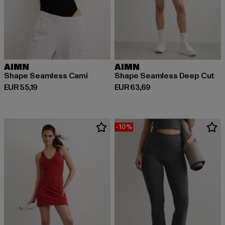
AIMN
AIMN
Shape Seamless Cami
Shape Seamless Deep Cut
Derzeitiger Preis: EUR 55,19
Derzeitiger Preis: EUR 63,69
EUR 55,19
EUR 63,69
-10%