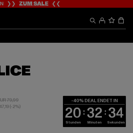
ION ❯❯
ZUM SALE
❮❮
LICE
 EUR 47,99
Aktionspreis: EUR 79,99
UR 79,99
-40% DEAL ENDET IN
47,19
(-2%)
20
32
33
Stunden
Minuten
Sekunden