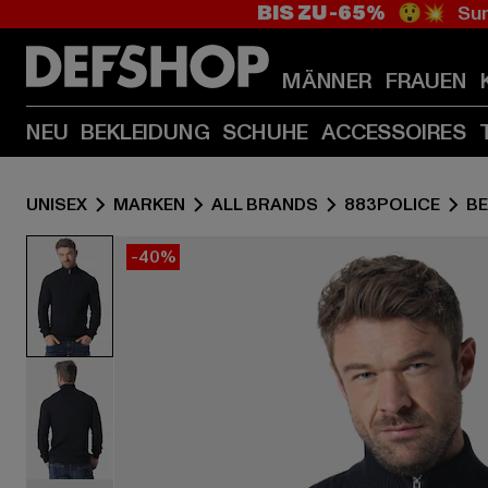
BIS ZU -65%
😲💥 Sum
MÄNNER
FRAUEN
NEU
BEKLEIDUNG
SCHUHE
ACCESSOIRES
UNISEX
MARKEN
ALL BRANDS
883POLICE
BE
-40%