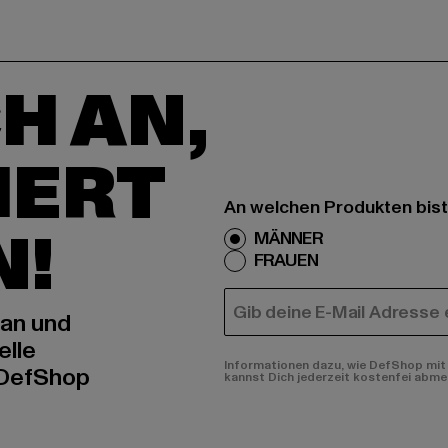
H AN,
IERT
An welchen Produkten bist
N!
MÄNNER
FRAUEN
E-MAIL
 an und
elle
Informationen dazu, wie DefShop mit 
 DefShop
kannst Dich jederzeit kostenfei abme