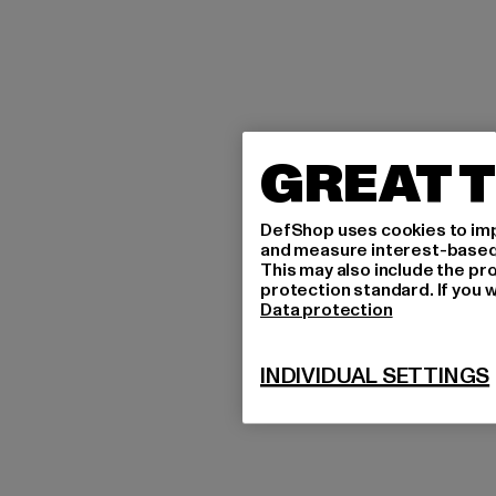
GREAT T
DefShop uses cookies to imp
and measure interest-based c
This may also include the pr
protection standard. If you w
Data protection
INDIVIDUAL SETTINGS