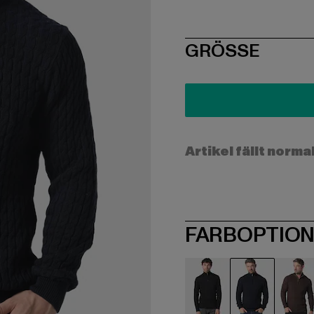
SIZE
GRÖSSE
Artikel fällt norma
FARBOPTIO