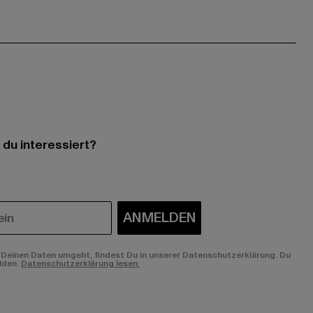
 du interessiert?
ANMELDEN
Deinen Daten umgeht, findest Du in unserer Datenschutzerklärung. Du
lden.
Datenschutzerklärung lesen.