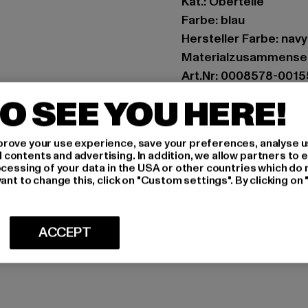
Kat.: Oberteile
Farbe: blau
Hersteller Farbe: navy
Materialzusammense
Art.Nr: 0008578-0015
O SEE YOU HERE!
Hersteller: Zabou Hou
Shelley Road, Ashton-
rove your use experience, save your preferences, analyse u
ontents and advertising. In addition, we allow partners to e
ocessing of your data in the USA or other countries which do 
GRÖSSE 
ant to change this, click on "Custom settings". By clicking on 
PFLEGEHINWE
ACCEPT
LIEFERUNG &