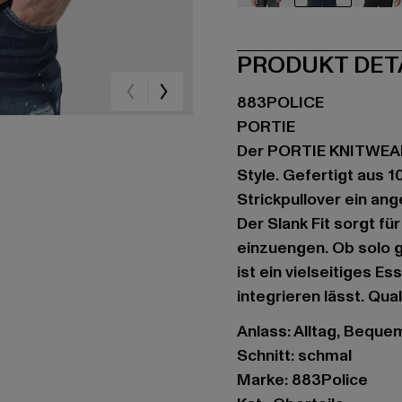
schwarz
blau
br
PRODUKT DET
883POLICE
PORTIE
Der PORTIE KNITWEAR 
Style. Gefertigt aus 
Strickpullover ein an
Der Slank Fit sorgt fü
einzuengen. Ob solo 
ist ein vielseitiges E
integrieren lässt. Qual
Anlass: Alltag, Bequem,
Schnitt: schmal
Marke: 883Police