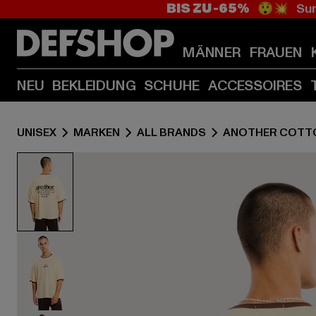
BIS ZU -65%
😲💥 Sum
MÄNNER
FRAUEN
NEU
BEKLEIDUNG
SCHUHE
ACCESSOIRES
UNISEX
MARKEN
ALL BRANDS
ANOTHER COTT