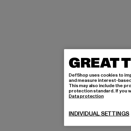
GREAT T
DefShop uses cookies to imp
and measure interest-based c
This may also include the pr
protection standard. If you w
Data protection
INDIVIDUAL SETTINGS