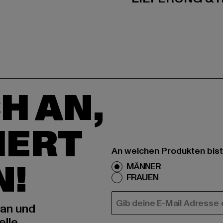
H AN,
IERT
An welchen Produkten bist
N!
MÄNNER
FRAUEN
E-MAIL
 an und
elle