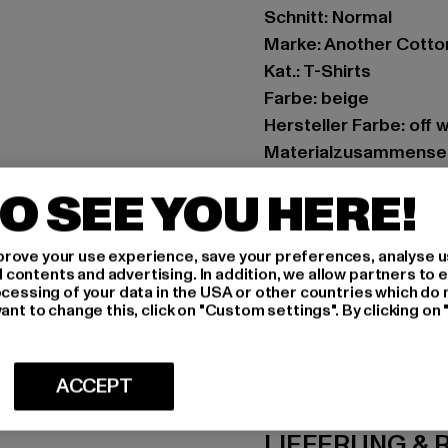
Schnitt: Normal
Marke: Another Cotto
Kat.: T-Shirts
Farbe: beige
Hersteller Farbe: off 
Materialzusammense
Art.Nr: ACL-262-TS-4
O SEE YOU HERE!
Hersteller: Urban Sty
rove your use experience, save your preferences, analyse u
agentur@urbanstyle
ontents and advertising. In addition, we allow partners to e
Schanzenstraße 41 | 5
ocessing of your data in the USA or other countries which do 
ant to change this, click on "Custom settings". By clicking on 
GRÖSSE 
ACCEPT
PFLEGEHINWE
LIEFERUNG &