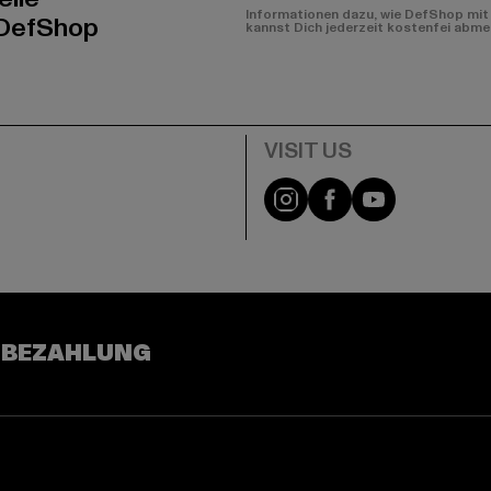
Informationen dazu, wie DefShop mit 
 DefShop
kannst Dich jederzeit kostenfei abme
e
Visit our Instagram pa
Visit our Facebo
Visit our Y
 BEZAHLUNG