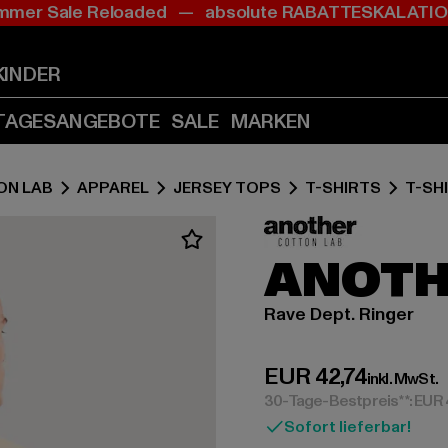
mer Sale Reloaded — absolute RABATTESKALAT
Zum
Zum
Inhalt
Fußzeile
springen
springen
KINDER
(Enter
(Enter
drücken)
drücken)
TAGESANGEBOTE
SALE
MARKEN
ON LAB
APPAREL
JERSEY TOPS
T-SHIRTS
T-SH
ANOTH
Rave Dept. Ringer
Derzeitiger Preis:
EUR 42,74
inkl. MwSt.
30-Tage-Bestpreis**: EUR
Sofort lieferbar!