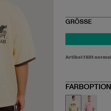
SIZE
GRÖSSE
Artikel fällt norma
FARBOPTIO