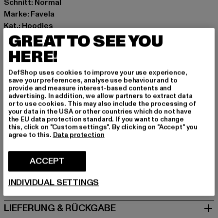
Schnitt: Normal
Marke: Favela
Kat.: Hoodies
GREAT TO SEE YOU
Farbe: schwarz
Hersteller Farbe: black washed
HERE!
Materialzusammensetzung: 70% Baumwolle, 30%
Polyester
DefShop uses cookies to improve your use experience,
save your preferences, analyse use behaviour and to
Art.Nr: FAV-Q126-RDMBWH-141-00709
provide and measure interest-based contents and
advertising. In addition, we allow partners to extract data
or to use cookies. This may also include the processing of
Hersteller: AD Distribution GmbH |
your data in the USA or other countries which do not have
Info@favelaclothing.com
the EU data protection standard. If you want to change
this, click on "Custom settings". By clicking on "Accept" you
CHRISTINENSTRASSE 19A | 40880 Rattingen | DE
agree to this.
Data protection
ACCEPT
GRÖSSE & PASSFORM
INDIVIDUAL SETTINGS
PFLEGEHINWEISE
LIEFERUNG & RÜCKGABE