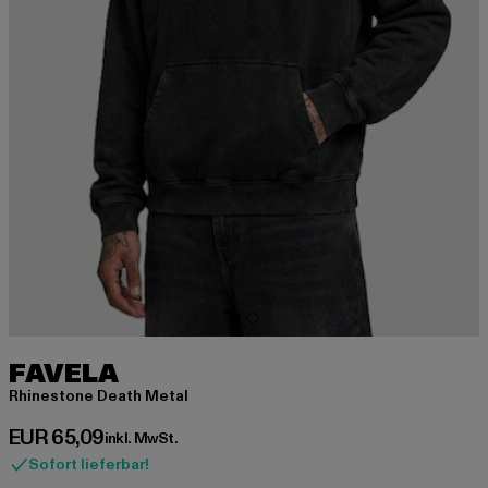
FAVELA
Rhinestone Death Metal
Derzeitiger Preis: EUR 65,09
EUR 65,09
inkl. MwSt.
Sofort lieferbar!