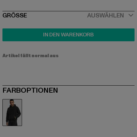
SIZE
GRÖSSE
AUSWÄHLEN
IN DEN WARENKORB
Artikel fällt normal aus
FARBOPTIONEN
schwarz