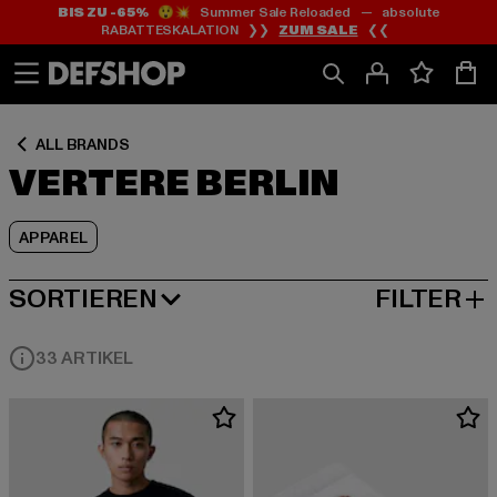
BIS ZU -65%
😲💥 Summer Sale Reloaded — absolute
Zum
Zum
Zum
RABATTESKALATION ❯❯
ZUM SALE
❮❮
Inhalt
Fußzeile
Produktraster
springen
springen
springen
ALL BRANDS
VERTERE BERLIN
APPAREL
SORTIEREN
FILTER
BELIEBTESTE
33 ARTIKEL