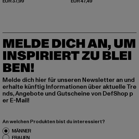
Derzeitiger Preis: EUR 37,99
Derzeitiger Preis: EUR 47,49
EUR 37,99
EUR 47,49
MELDE DICH AN, UM
INSPIRIERT ZU BLEI
BEN!
Melde dich hier für unseren Newsletter an und
erhalte künftig Informationen über aktuelle Tre
nds, Angebote und Gutscheine von DefShop p
er E-Mail!
An welchen Produkten bist du interessiert?
MÄNNER
FRAUEN