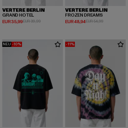
VERTERE BERLIN
VERTERE BERLIN
GRAND HOTEL
FROZEN DREAMS
Derzeitiger Preis: EUR 35,99
Aktionspreis: EUR 39,99
Derzeitiger Preis: EUR 48,94
Aktionspreis:
EUR 35,99
EUR 39,99
EUR 48,94
EUR 54,99
NEU
-10%
-11%