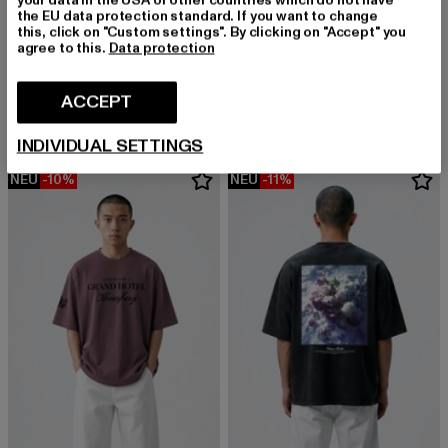
the EU data protection standard. If you want to change
this, click on "Custom settings". By clicking on "Accept" you
agree to this.
Data protection
VERTERE BERLIN
VERTERE BERLIN
SPECTRA
HONEYMOON
Derzeitiger Preis: EUR 44,99
Aktionspreis: EUR 49,99
Derzeitiger Preis: EUR 44,99
Aktionspreis:
ACCEPT
EUR 44,99
EUR 49,99
EUR 44,99
EUR 49,99
INDIVIDUAL SETTINGS
NEU
-10%
NEU
-11%