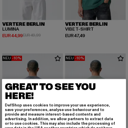
VERTERE BERLIN
VERTERE BERLIN
LUMINA
VIBE T-SHIRT
Derzeitiger Preis: EUR 44,99
Aktionspreis: EUR 49,99
Derzeitiger Preis: EUR 47,49
EUR 44,99
EUR 49,99
EUR 47,49
NEU
-10%
NEU
-10%
GREAT TO SEE YOU
HERE!
DefShop uses cookies to improve your use experience,
save your preferences, analyse use behaviour and to
provide and measure interest-based contents and
advertising. In addition, we allow partners to extract data
or to use cookies. This may also include the processing of
your data in the USA or other countries which do not have