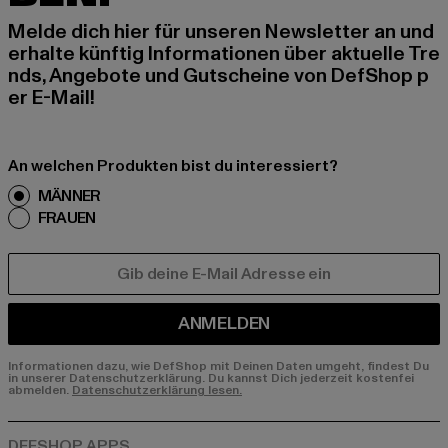
Melde dich hier für unseren Newsletter an und
erhalte künftig Informationen über aktuelle Tre
nds, Angebote und Gutscheine von DefShop p
er E-Mail!
An welchen Produkten bist du interessiert?
MÄNNER
FRAUEN
E-MAIL
ANMELDEN
Informationen dazu, wie DefShop mit Deinen Daten umgeht, findest Du
in unserer Datenschutzerklärung. Du kannst Dich jederzeit kostenfei
abmelden.
Datenschutzerklärung lesen.