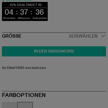
-10% DEAL ENDET IN
04
37
36
Stunden
Minuten
Sekunden
SIZE
GRÖSSE
AUSWÄHLEN
IN DEN WARENKORB
Artikel fällt normal aus
FARBOPTIONEN