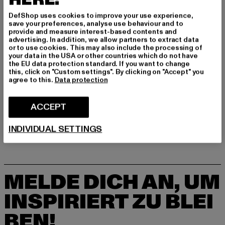
info@supremo-shoes.de
DefShop uses cookies to improve your use experience,
Blocksbergstraße 174 | 66955 Pirmasens | DE
save your preferences, analyse use behaviour and to
provide and measure interest-based contents and
advertising. In addition, we allow partners to extract data
or to use cookies. This may also include the processing of
GRÖSSE & PASSFORM
your data in the USA or other countries which do not have
the EU data protection standard. If you want to change
PFLEGEHINWEISE
this, click on "Custom settings". By clicking on "Accept" you
agree to this.
Data protection
LIEFERUNG & RÜCKGABE
ACCEPT
INDIVIDUAL SETTINGS
MELDE DICH AN, UM
INSPIRIERT ZU BLEI
BEN!