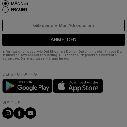
MÄNNER
FRAUEN
E-MAIL
ANMELDEN
Informationen dazu, wie DefShop mit Deinen Daten umgeht, findest Du
in unserer Datenschutzerklärung. Du kannst Dich jederzeit kostenfei
abmelden.
Datenschutzerklärung lesen.
Play market
App store
Visit our Instagram page:
Visit our Facebook page:
Visit our YouTube channel: