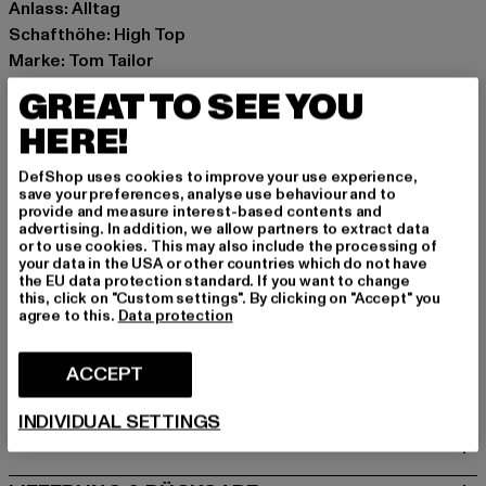
Anlass: Alltag
Schafthöhe: High Top
Marke: Tom Tailor
Kat.: Boots
GREAT TO SEE YOU
Farbe: braun
HERE!
Hersteller Farbe: cognac
Obermaterial: sonstiges Material
DefShop uses cookies to improve your use experience,
Innenfutter: sonstiges Material
save your preferences, analyse use behaviour and to
provide and measure interest-based contents and
Art.Nr: 427030002599-03343
advertising. In addition, we allow partners to extract data
or to use cookies. This may also include the processing of
your data in the USA or other countries which do not have
Hersteller: Supremo Shoes & Boots GmbH |
the EU data protection standard. If you want to change
info@supremo-shoes.de
this, click on "Custom settings". By clicking on "Accept" you
agree to this.
Data protection
Blocksbergstraße 174 | 66955 Pirmasens | DE
ACCEPT
GRÖSSE & PASSFORM
INDIVIDUAL SETTINGS
PFLEGEHINWEISE