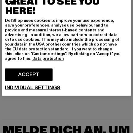
GREAT TO SEE YOU
Art.Nr: DK0095-24081
HERE!
Hersteller: United People GmbH |
DefShop uses cookies to improve your use experience,
commerciale@replayjeans.com
save your preferences, analyse use behaviour and to
provide and measure interest-based contents and
VIA MARCOA 1 | 31011 Asolo | IT
advertising. In addition, we allow partners to extract data
or to use cookies. This may also include the processing of
your data in the USA or other countries which do not have
the EU data protection standard. If you want to change
GRÖSSE & PASSFORM
this, click on "Custom settings". By clicking on "Accept" you
agree to this.
Data protection
PFLEGEHINWEISE
ACCEPT
LIEFERUNG & RÜCKGABE
INDIVIDUAL SETTINGS
MELDE DICH AN, UM