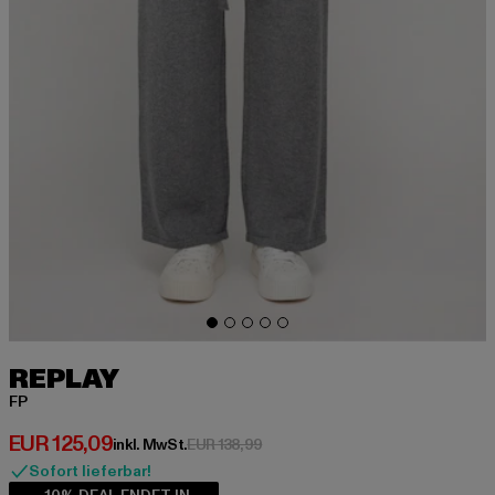
REPLAY
FP
Derzeitiger Preis: EUR 125,09
EUR 125,09
Aktionspreis: EUR 138,99
inkl. MwSt.
EUR 138,99
Sofort lieferbar!