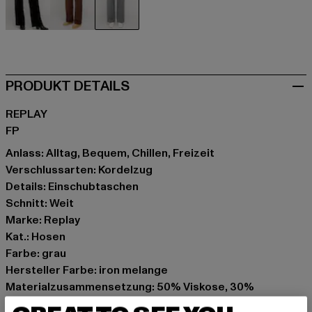
schwarz
braun
grau
PRODUKT DETAILS
REPLAY
FP
Anlass: Alltag, Bequem, Chillen, Freizeit
Verschlussarten: Kordelzug
Details: Einschubtaschen
Schnitt: Weit
Marke: Replay
Kat.: Hosen
Farbe: grau
Hersteller Farbe: iron melange
Materialzusammensetzung: 50% Viskose, 30%
Polyester, 20% Polyamid