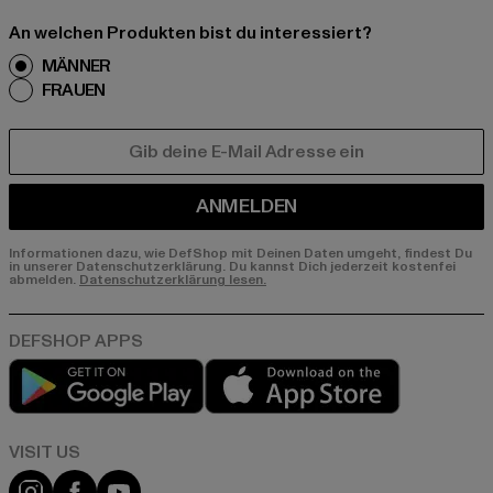
An welchen Produkten bist du interessiert?
MÄNNER
FRAUEN
E-MAIL
ANMELDEN
Informationen dazu, wie DefShop mit Deinen Daten umgeht, findest Du
in unserer Datenschutzerklärung. Du kannst Dich jederzeit kostenfei
abmelden.
Datenschutzerklärung lesen.
Play market
App store
Visit our Instagram page:
Visit our Facebook page:
Visit our YouTube channel: