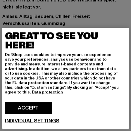
Street-Fit zum Statement. Diese Trackpants spielt
nicht, sie legt vor.
Anlass: Alltag, Bequem, Chillen, Freizeit
Verschlussarten: Gummizug
Details: Einschubtaschen, Logo-Tape
GREAT TO SEE YOU
Schnitt: Normal
HERE!
Marke: Bruno Banani
Kat.: Track Pants
DefShop uses cookies to improve your use experience,
Farbe: schwarz
save your preferences, analyse use behaviour and to
provide and measure interest-based contents and
Hersteller Farbe: black
advertising. In addition, we allow partners to extract data
Materialzusammensetzung: 100% Polyester
or to use cookies. This may also include the processing of
your data in the USA or other countries which do not have
Art.Nr: BBM126-012-00007
the EU data protection standard. If you want to change
this, click on "Custom settings". By clicking on "Accept" you
agree to this.
Data protection
Hersteller: Noctane |
Nando@noctane-distributions.com
Am Hof 41683 | 1100 Vienna | AT
ACCEPT
GRÖSSE & PASSFORM
INDIVIDUAL SETTINGS