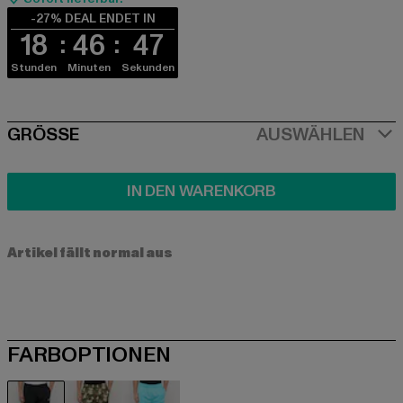
-27% DEAL ENDET IN
18
46
47
Stunden
Minuten
Sekunden
SIZE
GRÖSSE
AUSWÄHLEN
IN DEN WARENKORB
Artikel fällt normal aus
FARBOPTIONEN