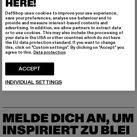
HERE!
Hersteller: United People GmbH |
commerciale@replayjeans.com
DefShop uses cookies to improve your use experience,
VIA MARCOA 1 | 31011 Asolo | IT
save your preferences, analyse use behaviour and to
provide and measure interest-based contents and
advertising. In addition, we allow partners to extract data
or to use cookies. This may also include the processing of
GRÖSSE & PASSFORM
your data in the USA or other countries which do not have
the EU data protection standard. If you want to change
this, click on "Custom settings". By clicking on "Accept" you
PFLEGEHINWEISE
agree to this.
Data protection
LIEFERUNG & RÜCKGABE
ACCEPT
INDIVIDUAL SETTINGS
MELDE DICH AN, UM
INSPIRIERT ZU BLEI