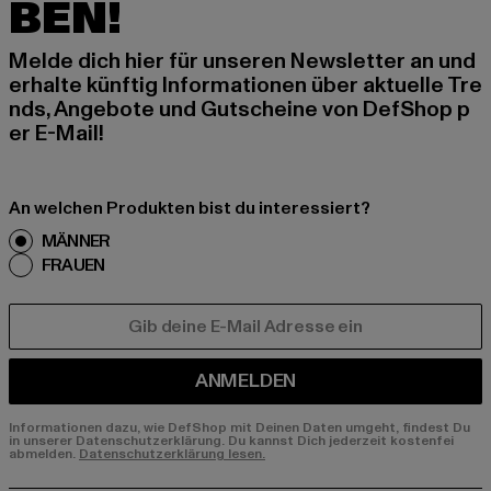
BEN!
Melde dich hier für unseren Newsletter an und
erhalte künftig Informationen über aktuelle Tre
nds, Angebote und Gutscheine von DefShop p
er E-Mail!
An welchen Produkten bist du interessiert?
MÄNNER
FRAUEN
E-MAIL
ANMELDEN
Informationen dazu, wie DefShop mit Deinen Daten umgeht, findest Du
in unserer Datenschutzerklärung. Du kannst Dich jederzeit kostenfei
abmelden.
Datenschutzerklärung lesen.