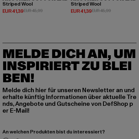
Striped Wool
Striped Wool
Derzeitiger Preis: EUR 41,39
Aktionspreis: EUR 45,99
Derzeitiger Preis: EUR 41,39
Aktionspreis: 
EUR 41,39
EUR 45,99
EUR 41,39
EUR 45,99
MELDE DICH AN, UM
INSPIRIERT ZU BLEI
BEN!
Melde dich hier für unseren Newsletter an und
erhalte künftig Informationen über aktuelle Tre
nds, Angebote und Gutscheine von DefShop p
er E-Mail!
An welchen Produkten bist du interessiert?