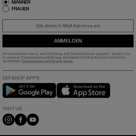
MÄNNER
FRAUEN
E-MAIL
ANMELDEN
Informationen dazu, wie DefShop mit Deinen Daten umgeht, findest Du
in unserer Datenschutzerklärung. Du kannst Dich jederzeit kostenfei
abmelden.
Datenschutzerklärung lesen.
Play market
App store
Visit our Instagram page:
Visit our Facebook page:
Visit our YouTube channel: