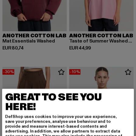
ANOTHER COTTON LAB
ANOTHER COTTON LAB
Mat Essentials Washed
Taste of Summer Washed T-Shirt
Derzeitiger Preis: EUR 80,74
Derzeitiger Preis: EUR 44,99
EUR 80,74
EUR 44,99
-30%
-10%
GREAT TO SEE YOU
HERE!
DefShop uses cookies to improve your use experience,
save your preferences, analyse use behaviour and to
provide and measure interest-based contents and
advertising. In addition, we allow partners to extract data