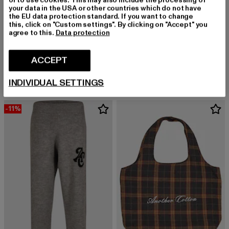
or to use cookies. This may also include the processing of
your data in the USA or other countries which do not have
the EU data protection standard. If you want to change
this, click on "Custom settings". By clicking on "Accept" you
agree to this.
Data protection
ANOTHER COTTON LAB
ANOTHER COTTON LAB
Another Wool
Another Rib
ACCEPT
Derzeitiger Preis: EUR 41,99
Aktionspreis: EUR 59,99
Derzeitiger Preis: EUR 53,99
Aktionspreis:
EUR 41,99
EUR 59,99
EUR 53,99
EUR 59,99
INDIVIDUAL SETTINGS
-11%