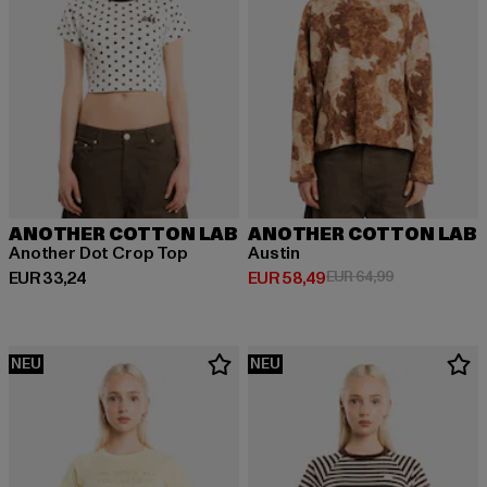
ANOTHER COTTON LAB
ANOTHER COTTON LAB
Another Dot Crop Top
Austin
Derzeitiger Preis: EUR 33,24
Derzeitiger Preis: EUR 58,49
Aktionspreis:
EUR 33,24
EUR 58,49
EUR 64,99
NEU
NEU