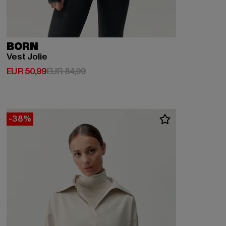
BORN
Vest Jolie
Derzeitiger Preis: EUR 50,99
Aktionspreis: EUR 84,99
EUR 50,99
EUR 84,99
-38%