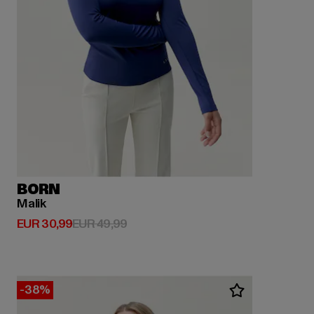
BORN
Malik
Derzeitiger Preis: EUR 30,99
Aktionspreis: EUR 49,99
EUR 30,99
EUR 49,99
-38%