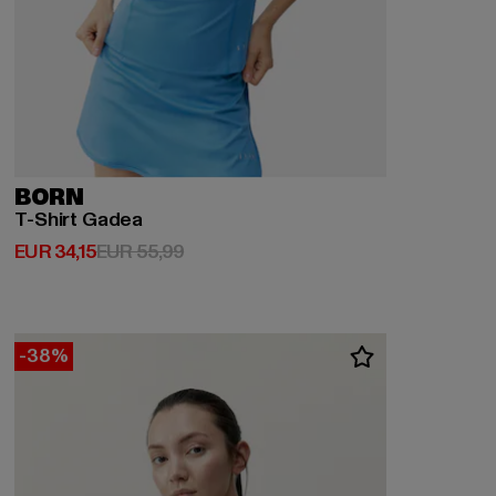
BORN
T-Shirt Gadea
Derzeitiger Preis: EUR 34,15
Aktionspreis: EUR 55,99
EUR 34,15
EUR 55,99
-38%