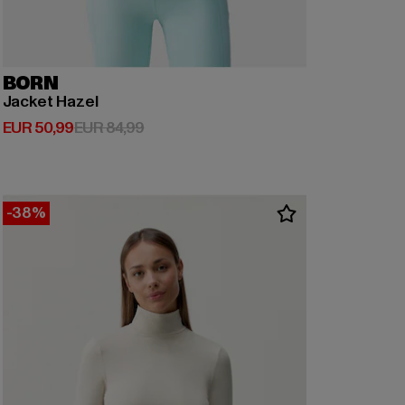
BORN
Jacket Hazel
Derzeitiger Preis: EUR 50,99
Aktionspreis: EUR 84,99
EUR 50,99
EUR 84,99
-38%