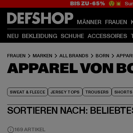
BIS ZU -65%
😲💥 Sum
MÄNNER
FRAUEN
NEU
BEKLEIDUNG
SCHUHE
ACCESSOIRES
FRAUEN
MARKEN
ALL BRANDS
BORN
APPAR
APPAREL VON B
SWEAT & FLEECE
JERSEY TOPS
TROUSERS
SHORTS
SORTIEREN NACH:
BELIEBTE
169 ARTIKEL