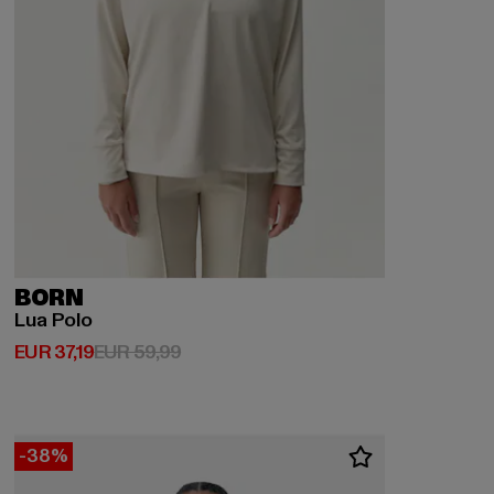
BORN
Lua Polo
Derzeitiger Preis: EUR 37,19
Aktionspreis: EUR 59,99
EUR 37,19
EUR 59,99
-38%