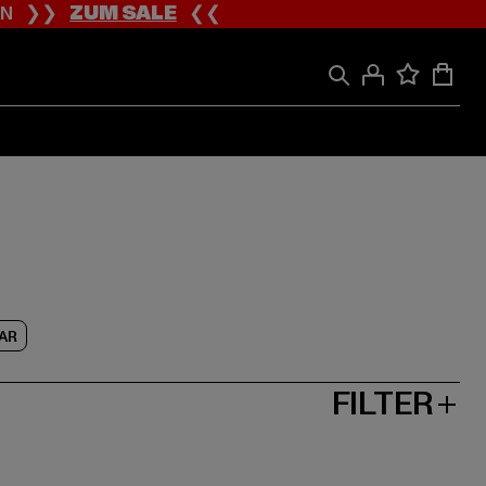
ION ❯❯
ZUM SALE
❮❮
AR
FILTER