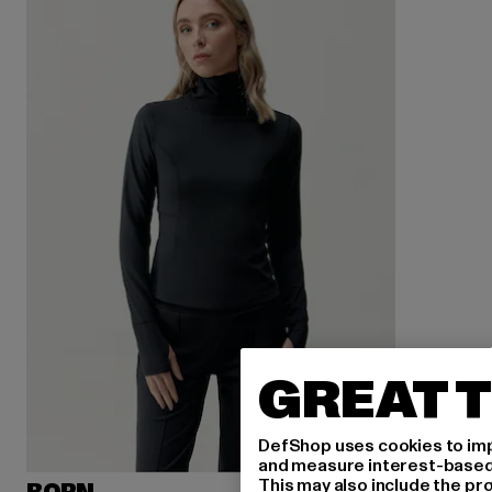
GREAT T
DefShop uses cookies to imp
and measure interest-based c
This may also include the pr