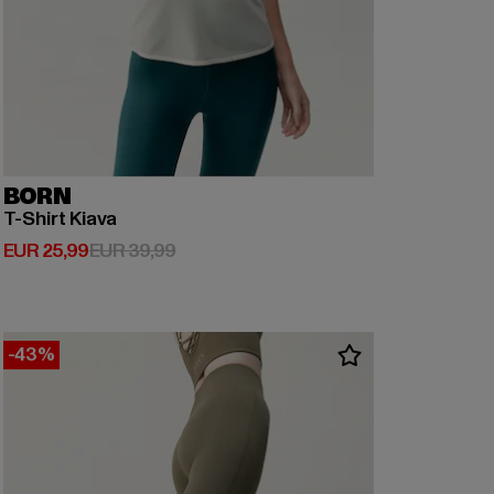
BORN
T-Shirt Kiava
Derzeitiger Preis: EUR 25,99
Aktionspreis: EUR 39,99
EUR 25,99
EUR 39,99
-43%