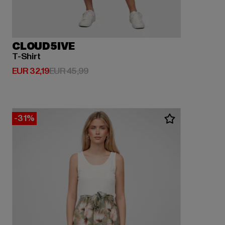
CLOUD5IVE
T-Shirt
Derzeitiger Preis: EUR 32,19
Aktionspreis: EUR 45,99
EUR 32,19
EUR 45,99
-31%