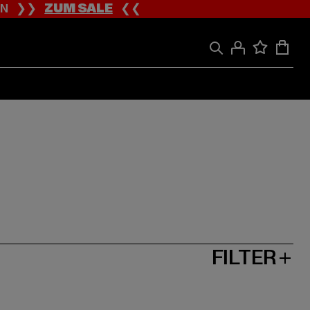
ION ❯❯
ZUM SALE
❮❮
FILTER