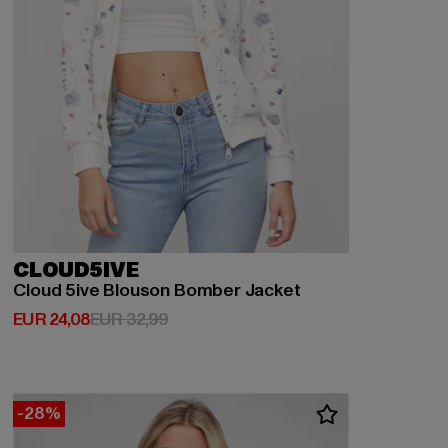
CLOUD5IVE
Cloud 5ive Blouson Bomber Jacket
Derzeitiger Preis: EUR 24,08
Aktionspreis: EUR 32,99
EUR 24,08
EUR 32,99
-28%