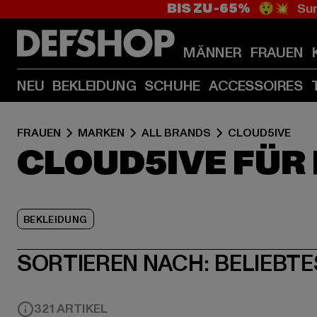
BIS ZU -65%
😲💥 Sum
MÄNNER
FRAUEN
NEU
BEKLEIDUNG
SCHUHE
ACCESSOIRES
FRAUEN
MARKEN
ALL BRANDS
CLOUD5IVE
CLOUD5IVE FÜR
BEKLEIDUNG
SORTIEREN NACH:
BELIEBTE
321 ARTIKEL