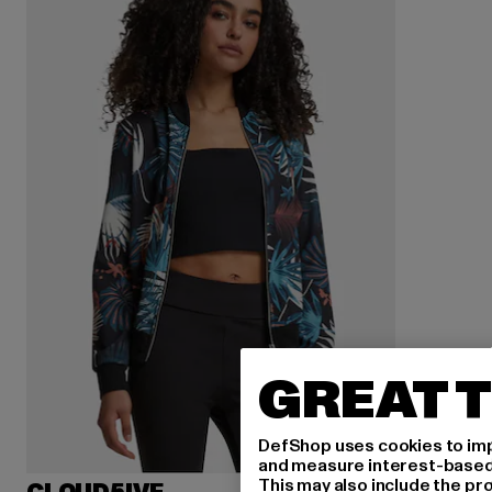
GREAT T
DefShop uses cookies to imp
and measure interest-based c
This may also include the pr