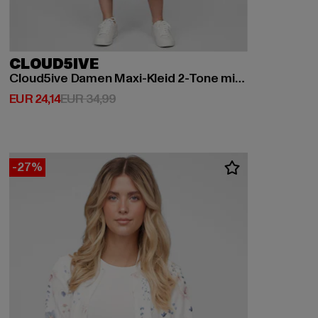
CLOUD5IVE
Cloud5ive Damen Maxi-Kleid 2-Tone mit Palmen Print
Derzeitiger Preis: EUR 24,14
Aktionspreis: EUR 34,99
EUR 24,14
EUR 34,99
-27%