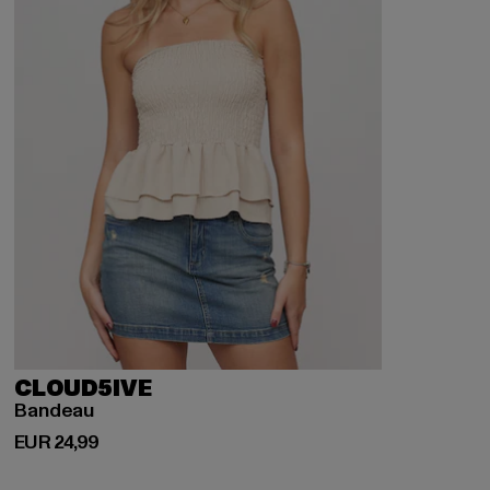
CLOUD5IVE
Bandeau
Derzeitiger Preis: EUR 24,99
EUR 24,99