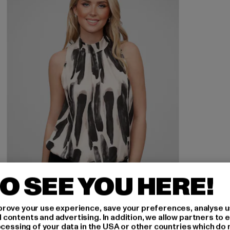
O SEE YOU HERE!
rove your use experience, save your preferences, analyse u
ontents and advertising. In addition, we allow partners to e
ocessing of your data in the USA or other countries which do 
CLOUD5IVE