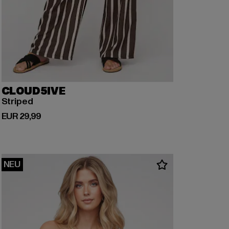
CLOUD5IVE
Striped
Derzeitiger Preis: EUR 29,99
EUR 29,99
NEU