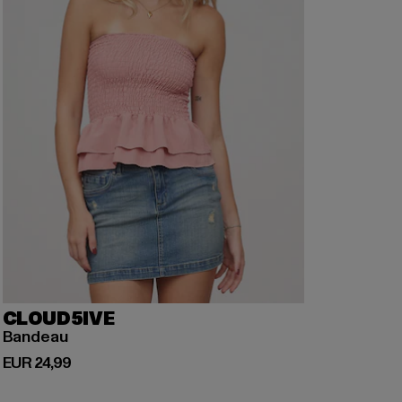
CLOUD5IVE
Bandeau
Derzeitiger Preis: EUR 24,99
EUR 24,99