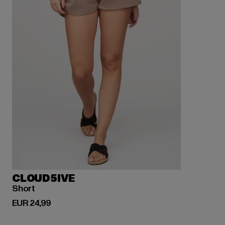
CLOUD5IVE
Short
Derzeitiger Preis: EUR 24,99
EUR 24,99