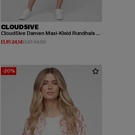
CLOUD5IVE
Cloud5ive Damen Maxi-Kleid Rundhals mit Punkt Print
Derzeitiger Preis: EUR 24,14
Aktionspreis: EUR 34,99
EUR 24,14
EUR 34,99
-20%