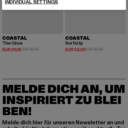
INDIVIDUAL SETTINGS
COASTAL
COASTAL
The Glow
SurfsUp
Derzeitiger Preis: EUR 29,15
Aktionspreis: EUR 35,99
Derzeitiger Preis: EUR 32,03
Aktionspreis:
EUR 29,15
EUR 35,99
EUR 32,03
EUR 35,99
MELDE DICH AN, UM
INSPIRIERT ZU BLEI
BEN!
Melde dich hier für unseren Newsletter an und