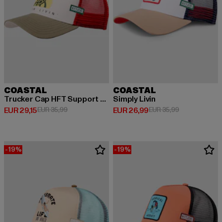
COASTAL
COASTAL
Trucker Cap HFT Support Slow
Simply Livin
Derzeitiger Preis: EUR 29,15
Aktionspreis: EUR 35,99
Derzeitiger Preis: EUR 26,99
Aktionspreis:
EUR 29,15
EUR 35,99
EUR 26,99
EUR 35,99
-19%
-19%