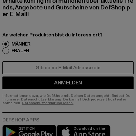
erhalte künftig Informationen über aktuelle Tre
nds, Angebote und Gutscheine von DefShop p
er E-Mail!
An welchen Produkten bist du interessiert?
MÄNNER
FRAUEN
E-MAIL
ANMELDEN
Informationen dazu, wie DefShop mit Deinen Daten umgeht, findest Du
in unserer Datenschutzerklärung. Du kannst Dich jederzeit kostenfei
abmelden.
Datenschutzerklärung lesen.
Play market
App store