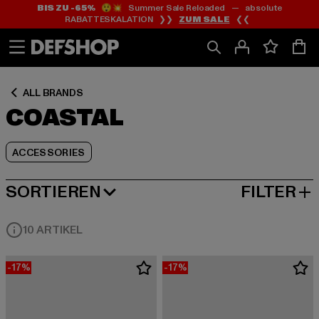
BIS ZU -65%
😲💥 Summer Sale Reloaded — absolute
Zum
Zum
Zum
RABATTESKALATION ❯❯
ZUM SALE
❮❮
Inhalt
Fußzeile
Produktraster
springen
springen
springen
ALL BRANDS
COASTAL
ACCESSORIES
SORTIEREN
FILTER
BELIEBTESTE
10 ARTIKEL
-17%
-17%