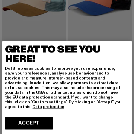
GREAT TO SEE YOU
COASTAL
COASTAL
Celebrate Naked
HFT Tropical Addict
HERE!
Derzeitiger Preis: EUR 29,15
Aktionspreis: EUR 35,99
Derzeitiger Preis: EUR 29,15
Aktionspreis: 
EUR 29,15
EUR 35,99
EUR 29,15
EUR 35,99
DefShop uses cookies to improve your use experience,
save your preferences, analyse use behaviour and to
provide and measure interest-based contents and
advertising. In addition, we allow partners to extract data
-19%
-11%
or to use cookies. This may also include the processing of
your data in the USA or other countries which do not have
the EU data protection standard. If you want to change
this, click on "Custom settings". By clicking on "Accept" you
agree to this.
Data protection
ACCEPT