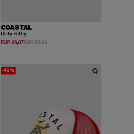
COASTAL
Dirty Filthy
Derzeitiger Preis: EUR 29,87
Aktionspreis: EUR 35,99
EUR 29,87
EUR 35,99
-19%