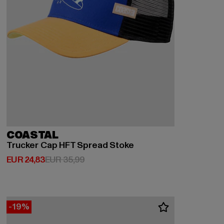
COASTAL
Trucker Cap HFT Spread Stoke
Derzeitiger Preis: EUR 24,83
Aktionspreis: EUR 35,99
EUR 24,83
EUR 35,99
-19%