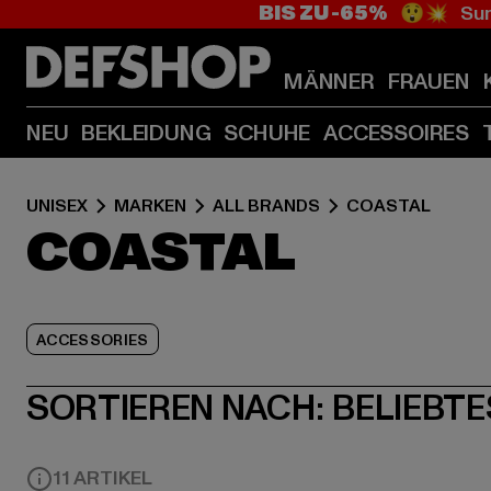
BIS ZU -65%
😲💥 Sum
MÄNNER
FRAUEN
NEU
BEKLEIDUNG
SCHUHE
ACCESSOIRES
UNISEX
MARKEN
ALL BRANDS
COASTAL
COASTAL
ACCESSORIES
SORTIEREN NACH:
BELIEBTE
11 ARTIKEL