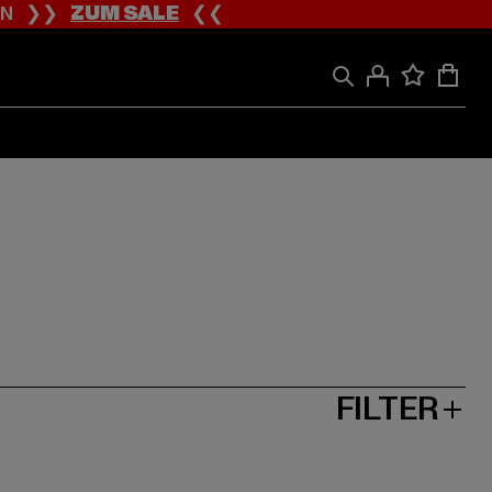
ION ❯❯
ZUM SALE
❮❮
FILTER