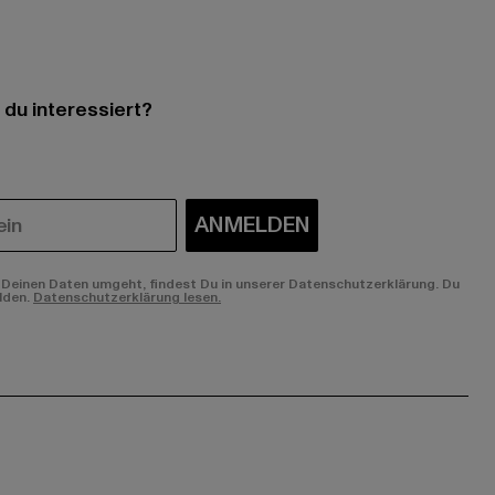
 du interessiert?
ANMELDEN
Deinen Daten umgeht, findest Du in unserer Datenschutzerklärung. Du
lden.
Datenschutzerklärung lesen.
ge:
ok page:
ouTube channel: