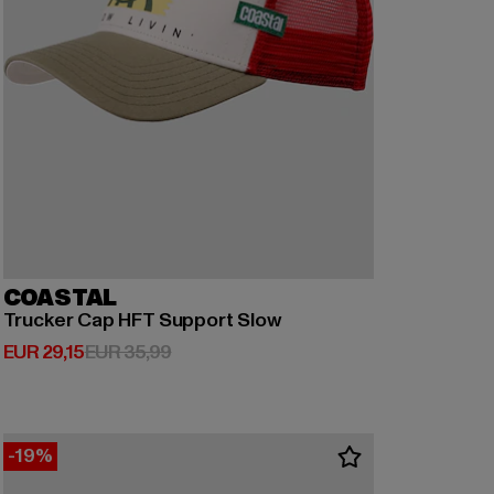
COASTAL
Trucker Cap HFT Support Slow
Derzeitiger Preis: EUR 29,15
Aktionspreis: EUR 35,99
EUR 29,15
EUR 35,99
-19%