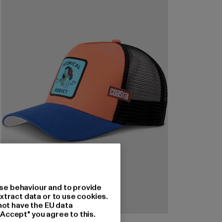
se behaviour and to provide
xtract data or to use cookies.
not have the EU data
"Accept" you agree to this.