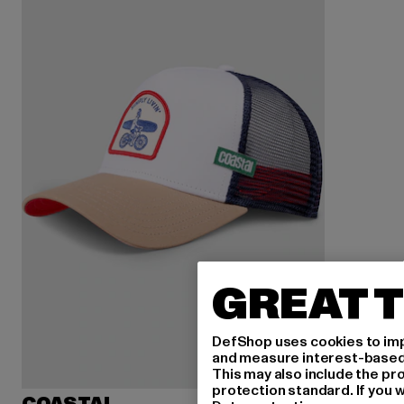
GREAT T
DefShop uses cookies to imp
and measure interest-based c
This may also include the pr
protection standard. If you w