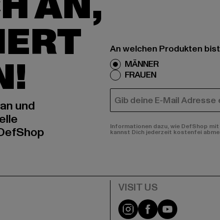
H AN,
IERT
An welchen Produkten bist
N!
MÄNNER
FRAUEN
E-MAIL
 an und
elle
Informationen dazu, wie DefShop mit 
 DefShop
kannst Dich jederzeit kostenfei abme
e
Visit our Instagram pa
Visit our Facebo
Visit our Y