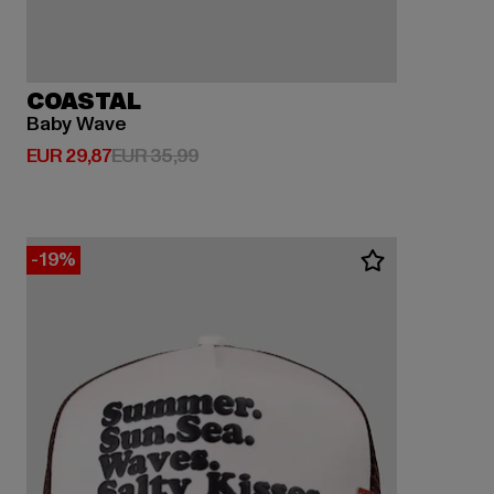
COASTAL
Baby Wave
Derzeitiger Preis: EUR 29,87
Aktionspreis: EUR 35,99
EUR 29,87
EUR 35,99
-19%