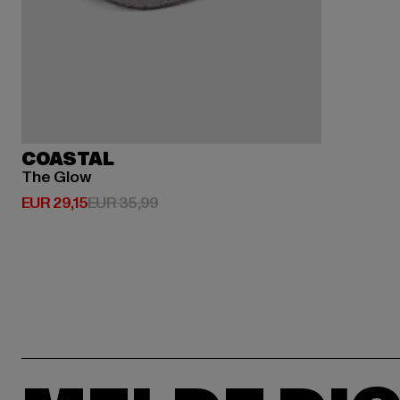
COASTAL
The Glow
Derzeitiger Preis: EUR 29,15
Aktionspreis: EUR 35,99
EUR 29,15
EUR 35,99