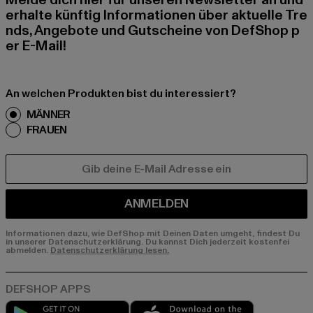
Melde dich hier für unseren Newsletter an und
erhalte künftig Informationen über aktuelle Tre
nds, Angebote und Gutscheine von DefShop p
er E-Mail!
An welchen Produkten bist du interessiert?
MÄNNER
FRAUEN
E-MAIL
ANMELDEN
Informationen dazu, wie DefShop mit Deinen Daten umgeht, findest Du
in unserer Datenschutzerklärung. Du kannst Dich jederzeit kostenfei
abmelden.
Datenschutzerklärung lesen.
Play market
App store