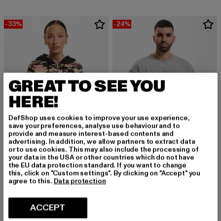
-33%
-24%
GREAT TO SEE YOU
HERE!
DefShop uses cookies to improve your use experience,
save your preferences, analyse use behaviour and to
provide and measure interest-based contents and
advertising. In addition, we allow partners to extract data
or to use cookies. This may also include the processing of
your data in the USA or other countries which do not have
DANGEROUS DNGRS
DANGEROUS DNGRS
the EU data protection standard. If you want to change
Obscure
Spray Print
this, click on "Custom settings". By clicking on "Accept" you
Derzeitiger Preis: EUR 30,14
Aktionspreis: EUR 44,99
Derzeitiger Preis: EUR 18,99
Aktionspreis: 
agree to this.
Data protection
EUR 30,14
EUR 44,99
EUR 18,99
EUR 24,99
ACCEPT
-59%
-30%