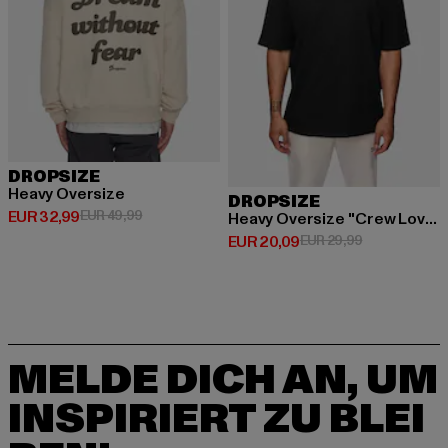
DROPSIZE
Heavy Oversize
DROPSIZE
Derzeitiger Preis: EUR 32,99
Aktionspreis: EUR 49,99
EUR 32,99
EUR 49,99
Heavy Oversize ''Crew Love''
Derzeitiger Preis: EUR 20,09
Aktionspreis:
EUR 20,09
EUR 29,99
MELDE DICH AN, UM
INSPIRIERT ZU BLEI