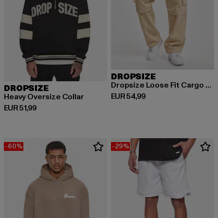
DROPSIZE
Dropsize Loose Fit Cargo Pants Cream
DROPSIZE
Derzeitiger Preis: EUR 54,99
EUR 54,99
Heavy Oversize Collar
Derzeitiger Preis: EUR 51,99
EUR 51,99
-60%
-29%