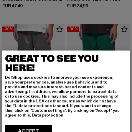
Derzeitiger Preis: EUR 47,49
Derzeitiger Preis: EUR 24,99
EUR 47,49
EUR 24,99
-30%
-30%
GREAT TO SEE YOU
HERE!
DefShop uses cookies to improve your use experience,
save your preferences, analyse use behaviour and to
provide and measure interest-based contents and
advertising. In addition, we allow partners to extract data
or to use cookies. This may also include the processing of
your data in the USA or other countries which do not have
the EU data protection standard. If you want to change
this, click on "Custom settings". By clicking on "Accept" you
DROPSIZE
DROPSIZE
agree to this.
Data protection
Logo Mesh
Logo Mesh
Derzeitiger Preis: EUR 20,99
Aktionspreis: EUR 29,99
Derzeitiger Preis: EUR 20,99
Aktionspreis:
EUR 20,99
EUR 29,99
EUR 20,99
EUR 29,99
ACCEPT