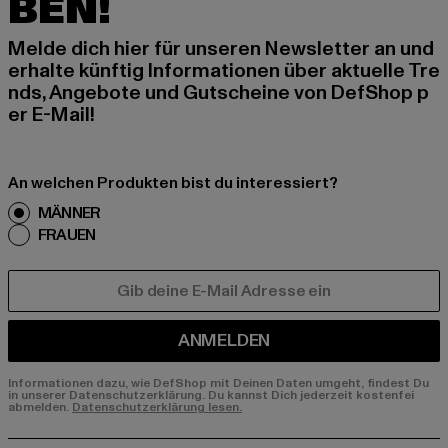
BEN!
Melde dich hier für unseren Newsletter an und
erhalte künftig Informationen über aktuelle Tre
nds, Angebote und Gutscheine von DefShop p
er E-Mail!
An welchen Produkten bist du interessiert?
MÄNNER
FRAUEN
E-MAIL
ANMELDEN
Informationen dazu, wie DefShop mit Deinen Daten umgeht, findest Du
in unserer Datenschutzerklärung. Du kannst Dich jederzeit kostenfei
abmelden.
Datenschutzerklärung lesen.