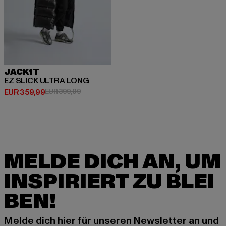
JACK1T
EZ SLICK ULTRA LONG
Derzeitiger Preis: EUR 359,99
Aktionspreis: EUR 399,99
EUR 359,99
EUR 399,99
MELDE DICH AN, UM
INSPIRIERT ZU BLEI
BEN!
Melde dich hier für unseren Newsletter an und