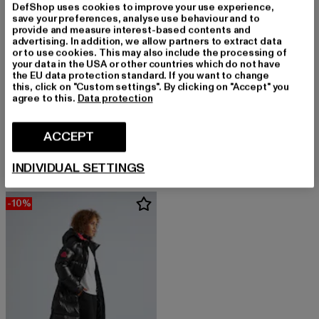
DefShop uses cookies to improve your use experience,
save your preferences, analyse use behaviour and to
provide and measure interest-based contents and
advertising. In addition, we allow partners to extract data
or to use cookies. This may also include the processing of
your data in the USA or other countries which do not have
the EU data protection standard. If you want to change
this, click on "Custom settings". By clicking on "Accept" you
agree to this.
Data protection
JACK1T
JACK1T
R3D SLICK RACER
EZ SLICK RACER HOOD
ACCEPT
Derzeitiger Preis: EUR 248,99
Aktionspreis: EUR 299,99
Derzeitiger Preis: EUR 291,59
Aktionsprei
EUR 248,99
EUR 299,99
EUR 291,59
EUR 359,99
INDIVIDUAL SETTINGS
-10%