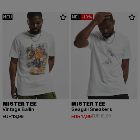
NEU
NEU
-10%
MISTER TEE
MISTER TEE
Vintage Ballin
Seagull Sneakers
Derzeitiger Preis: EUR 18,99
Derzeitiger Preis: EUR 17,99
Aktionspreis: E
EUR 18,99
EUR 17,99
EUR 19,99