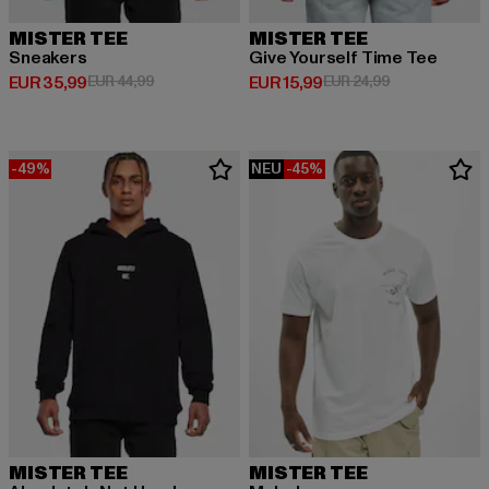
MISTER TEE
MISTER TEE
Sneakers
Give Yourself Time Tee
Derzeitiger Preis: EUR 35,99
Aktionspreis: EUR 44,99
Derzeitiger Preis: EUR 15,99
Aktionspreis: 
EUR 35,99
EUR 44,99
EUR 15,99
EUR 24,99
-49%
NEU
-45%
MISTER TEE
MISTER TEE