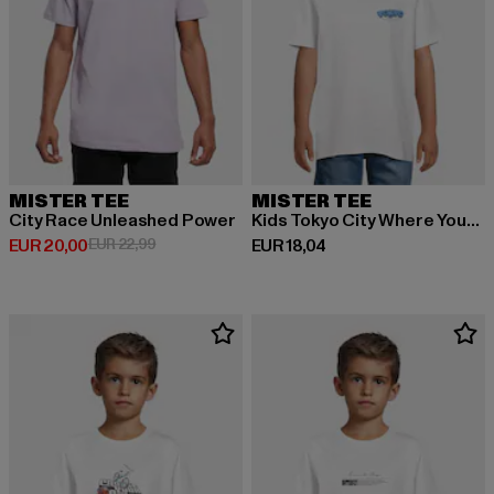
MISTER TEE
MISTER TEE
City Race Unleashed Power
Kids Tokyo City Where Your Future Begins Tee
Derzeitiger Preis: EUR 20,00
Aktionspreis: EUR 22,99
Derzeitiger Preis: EUR 18,04
EUR 20,00
EUR 22,99
EUR 18,04