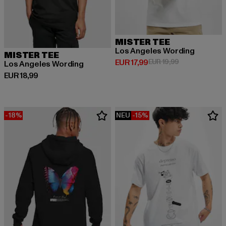
MISTER TEE
Los Angeles Wording
MISTER TEE
Derzeitiger Preis: EUR 17,99
Aktionspreis: E
EUR 17,99
EUR 19,99
Los Angeles Wording
Derzeitiger Preis: EUR 18,99
EUR 18,99
-18%
NEU
-15%