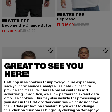
MISTER TEE
Depresso
MISTER TEE
Derzeitiger Preis: EUR 16,99
Aktionspreis: 
EUR 16,99
EUR 19,99
Become the Change Butterfly 2.0
Derzeitiger Preis: EUR 40,99
Aktionspreis: EUR 49,99
EUR 40,99
EUR 49,99
GREAT TO SEE YOU
HERE!
DefShop uses cookies to improve your use experience,
save your preferences, analyse use behaviour and to
provide and measure interest-based contents and
advertising. In addition, we allow partners to extract data
or to use cookies. This may also include the processing of
your data in the USA or other countries which do not have
the EU data protection standard. If you want to change
this, click on "Custom settings". By clicking on "Accept" you