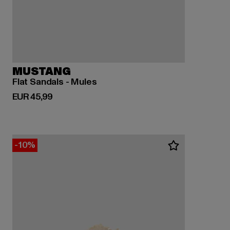
MUSTANG
Flat Sandals - Mules
Derzeitiger Preis: EUR 45,99
EUR 45,99
-10%