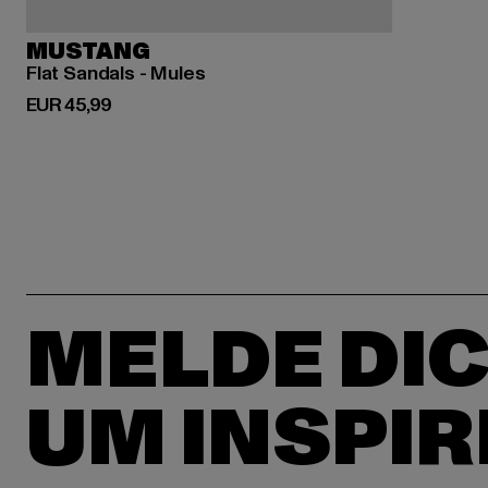
MUSTANG
Flat Sandals - Mules
Derzeitiger Preis: EUR 45,99
EUR 45,99
MELDE DIC
UM INSPIR