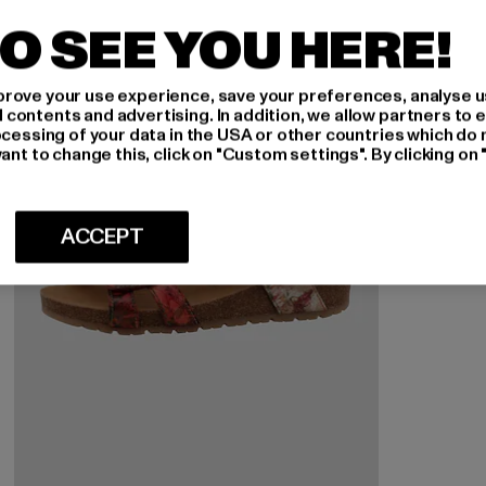
-10%
O SEE YOU HERE!
rove your use experience, save your preferences, analyse u
ontents and advertising. In addition, we allow partners to e
ocessing of your data in the USA or other countries which do 
ant to change this, click on "Custom settings". By clicking on 
ACCEPT