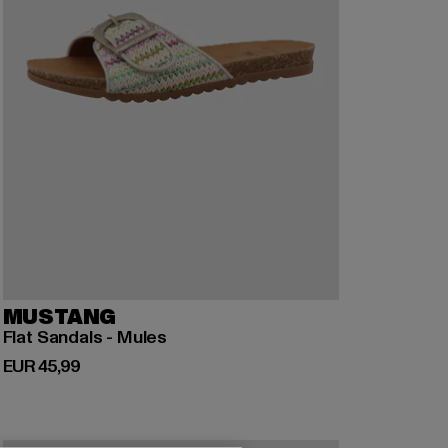
MUSTANG
Flat Sandals - Mules
Derzeitiger Preis: EUR 45,99
EUR 45,99