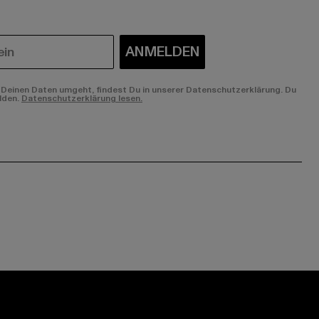
ANMELDEN
Deinen Daten umgeht, findest Du in unserer Datenschutzerklärung. Du
lden.
Datenschutzerklärung lesen.
ge:
ok page:
ouTube channel: