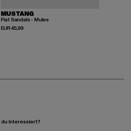
MUSTANG
Flat Sandals - Mules
Derzeitiger Preis: EUR 45,99
EUR 45,99
 du interessiert?