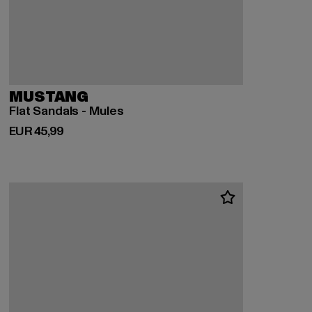
MUSTANG
Flat Sandals - Mules
Derzeitiger Preis: EUR 45,99
EUR 45,99