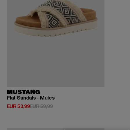
MUSTANG
Flat Sandals - Mules
Derzeitiger Preis: EUR 53,99
Aktionspreis: EUR 59,99
EUR 53,99
EUR 59,99