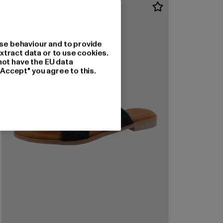
se behaviour and to provide
xtract data or to use cookies.
not have the EU data
"Accept" you agree to this.