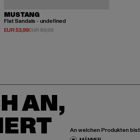
MUSTANG
Flat Sandals - undefined
Derzeitiger Preis: EUR 53,99
Aktionspreis: EUR 59,99
EUR 53,99
EUR 59,99
H AN,
IERT
An welchen Produkten bist
MÄNNER