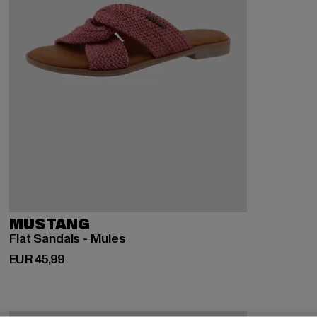
MUSTANG
Flat Sandals - Mules
Derzeitiger Preis: EUR 45,99
EUR 45,99