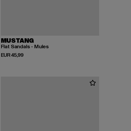
MUSTANG
Flat Sandals - Mules
Derzeitiger Preis: EUR 45,99
EUR 45,99