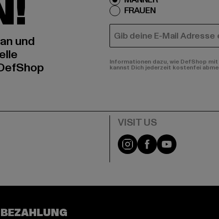
N!
FRAUEN
E-MAIL
 an und
elle
Informationen dazu, wie DefShop mit 
 DefShop
kannst Dich jederzeit kostenfei abme
e
Visit our Instagram pa
Visit our Facebo
Visit our Y
 BEZAHLUNG