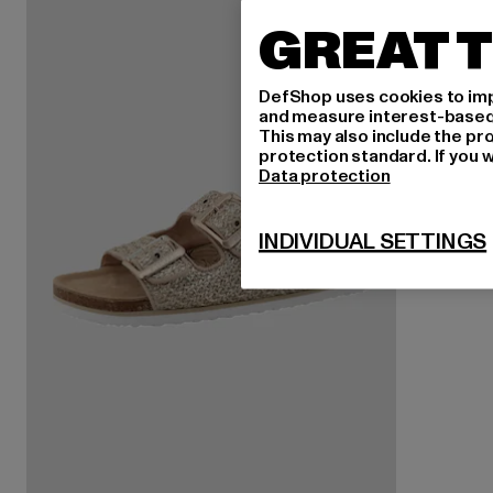
GREAT T
DefShop uses cookies to imp
and measure interest-based c
This may also include the pr
protection standard. If you w
Data protection
INDIVIDUAL SETTINGS