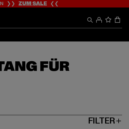
ION ❯❯
ZUM SALE
❮❮
TANG FÜR
FILTER