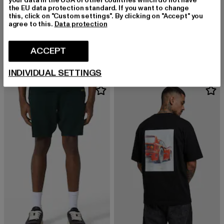
the EU data protection standard. If you want to change
this, click on "Custom settings". By clicking on "Accept" you
agree to this.
Data protection
PAS DE MONACO
PAS DE MONACO
VERDE
HD INSIGNIA
Derzeitiger Preis: EUR 37,99
Derzeitiger Preis: EUR 37,99
ACCEPT
EUR 37,99
EUR 37,99
INDIVIDUAL SETTINGS