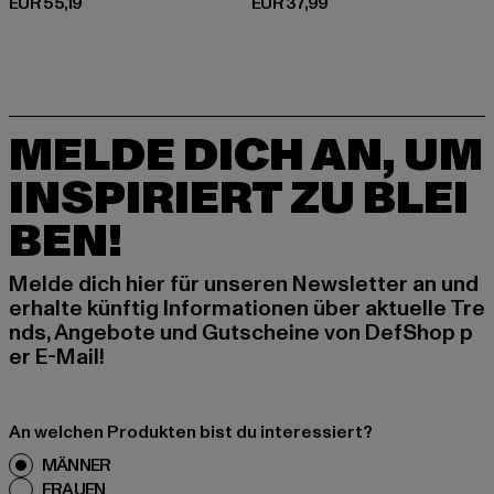
Derzeitiger Preis: EUR 55,19
Derzeitiger Preis: EUR 37,99
EUR 55,19
EUR 37,99
MELDE DICH AN, UM
INSPIRIERT ZU BLEI
BEN!
Melde dich hier für unseren Newsletter an und
erhalte künftig Informationen über aktuelle Tre
nds, Angebote und Gutscheine von DefShop p
er E-Mail!
An welchen Produkten bist du interessiert?
MÄNNER
FRAUEN