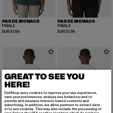
PAS DE MONACO
PAS DE MONACO
FINALE
FINALE
Derzeitiger Preis: EUR 37,99
Derzeitiger Preis: EUR 37,99
EUR 37,99
EUR 37,99
GREAT TO SEE YOU
HERE!
DefShop uses cookies to improve your use experience,
save your preferences, analyse use behaviour and to
provide and measure interest-based contents and
advertising. In addition, we allow partners to extract data
or to use cookies. This may also include the processing of
your data in the USA or other countries which do not have