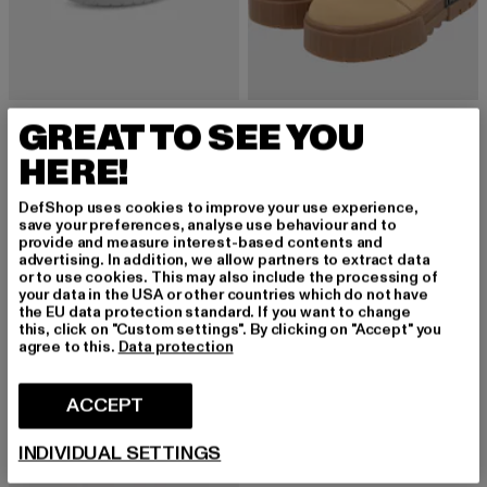
PUMA
PUMA
GREAT TO SEE YOU
Puma Mayze Lth Schuhe
Mayze Chelsea Suede
Derzeitiger Preis: EUR 51,70
Aktionspreis: EUR 109,99
Derzeitiger Preis: EUR 62,00
Aktionspreis:
EUR 51,70
EUR 109,99
EUR 62,00
EUR 154,99
HERE!
DefShop uses cookies to improve your use experience,
save your preferences, analyse use behaviour and to
provide and measure interest-based contents and
-60%
advertising. In addition, we allow partners to extract data
or to use cookies. This may also include the processing of
your data in the USA or other countries which do not have
the EU data protection standard. If you want to change
this, click on "Custom settings". By clicking on "Accept" you
agree to this.
Data protection
ACCEPT
INDIVIDUAL SETTINGS