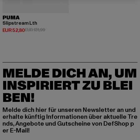
PUMA
Slipstream Lth
Derzeitiger Preis: EUR 52,80
Aktionspreis: EUR 131,99
EUR 52,80
EUR 131,99
MELDE DICH AN, UM
INSPIRIERT ZU BLEI
BEN!
Melde dich hier für unseren Newsletter an und
erhalte künftig Informationen über aktuelle Tre
nds, Angebote und Gutscheine von DefShop p
er E-Mail!