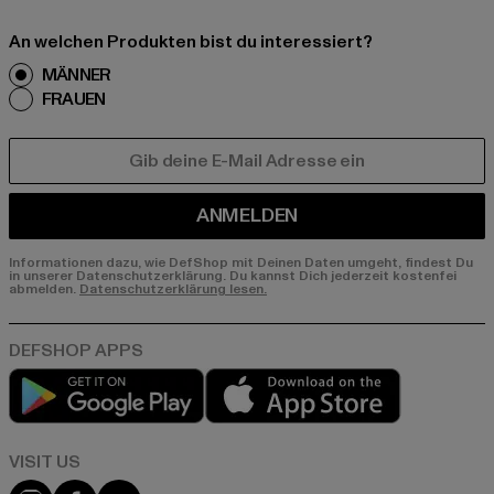
An welchen Produkten bist du interessiert?
MÄNNER
FRAUEN
E-MAIL
ANMELDEN
Informationen dazu, wie DefShop mit Deinen Daten umgeht, findest Du
in unserer Datenschutzerklärung. Du kannst Dich jederzeit kostenfei
abmelden.
Datenschutzerklärung lesen.
Play market
App store
Visit our Instagram page:
Visit our Facebook page:
Visit our YouTube channel: