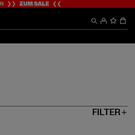
ION ❯❯
ZUM SALE
❮❮
FILTER