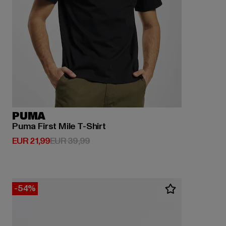
PUMA
Puma First Mile T-Shirt
Derzeitiger Preis: EUR 21,99
Aktionspreis: EUR 39,99
EUR 21,99
EUR 39,99
-54%