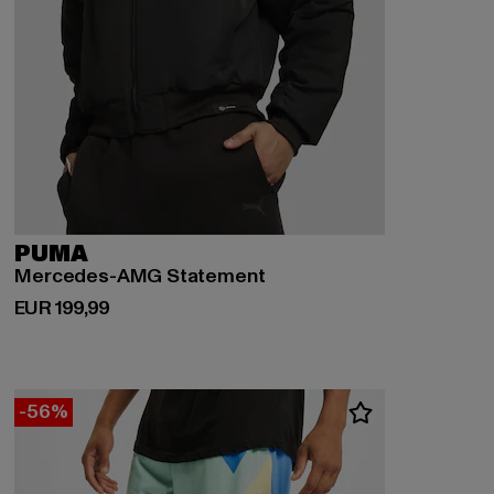
PUMA
Mercedes-AMG Statement
Derzeitiger Preis: EUR 199,99
EUR 199,99
-56%