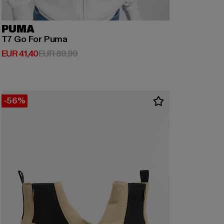
PUMA
T7 Go For Puma
Derzeitiger Preis: EUR 41,40
Aktionspreis: EUR 89,99
EUR 41,40
EUR 89,99
-56%