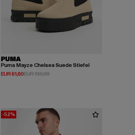
PUMA
Puma Mayze Chelsea Suede Stiefel
Derzeitiger Preis: EUR 61,60
Aktionspreis: EUR 139,99
EUR 61,60
EUR 139,99
-52%