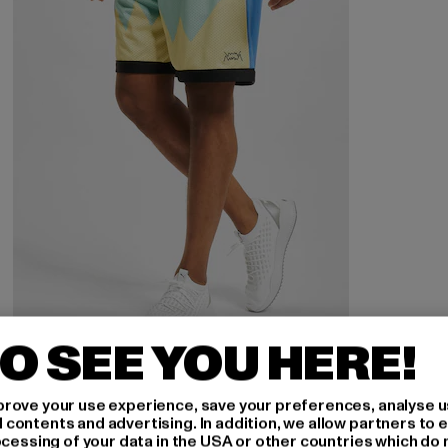
O SEE YOU HERE!
PUMA
Scholarship
rove your use experience, save your preferences, analyse u
Derzeitiger Preis: EUR 35,20
Aktionspreis: EUR 79,99
EUR 35,20
EUR 79,99
ontents and advertising. In addition, we allow partners to e
ocessing of your data in the USA or other countries which do 