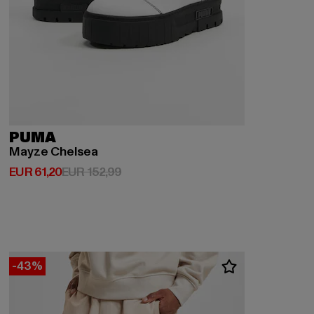
PUMA
Mayze Chelsea
Derzeitiger Preis: EUR 61,20
Aktionspreis: EUR 152,99
EUR 61,20
EUR 152,99
-43%