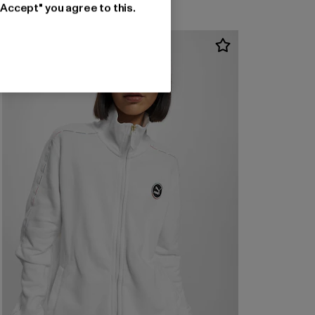
"Accept" you agree to this.
-54%