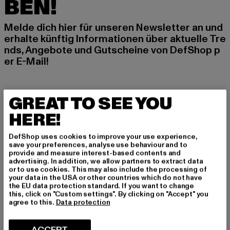
BEN!
Melde dich hier für unseren Newsletter an und
erhalte künftig Informationen über aktuelle Tre
nds, Angebote und Gutscheine von DefShop p
er E-Mail!
An welchen Produkten bist du interessiert?
GREAT TO SEE YOU
MÄNNER
HERE!
FRAUEN
DefShop uses cookies to improve your use experience,
save your preferences, analyse use behaviour and to
provide and measure interest-based contents and
E-MAIL
advertising. In addition, we allow partners to extract data
or to use cookies. This may also include the processing of
ANMELDEN
your data in the USA or other countries which do not have
the EU data protection standard. If you want to change
this, click on "Custom settings". By clicking on "Accept" you
Informationen dazu, wie DefShop mit Deinen Daten umgeht, findest Du
agree to this.
Data protection
in unserer Datenschutzerklärung. Du kannst Dich jederzeit kostenfei
abmelden.
Datenschutzerklärung lesen.
ACCEPT