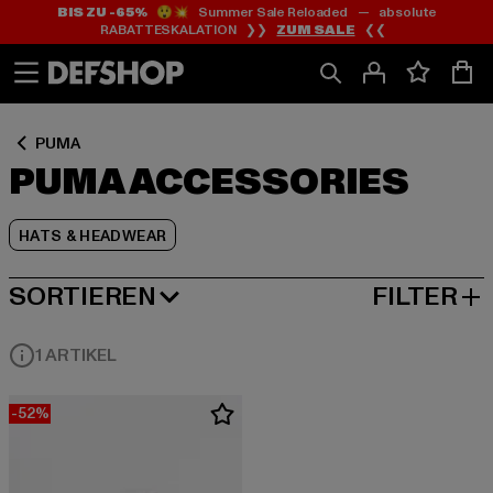
BIS ZU -65%
😲💥 Summer Sale Reloaded — absolute
Zum
Zum
Zum
RABATTESKALATION ❯❯
ZUM SALE
❮❮
Inhalt
Fußzeile
Produktraster
springen
springen
springen
PUMA
PUMA ACCESSORIES
HATS & HEADWEAR
SORTIEREN
FILTER
BELIEBTESTE
1 ARTIKEL
-52%