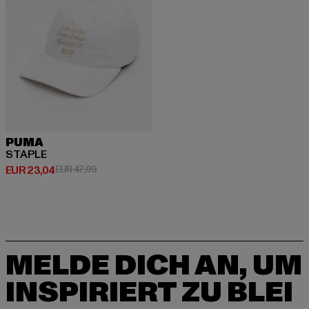
PUMA
STAPLE
Derzeitiger Preis: EUR 23,04
Aktionspreis: EUR 47,99
EUR 23,04
EUR 47,99
MELDE DICH AN, UM
INSPIRIERT ZU BLEI