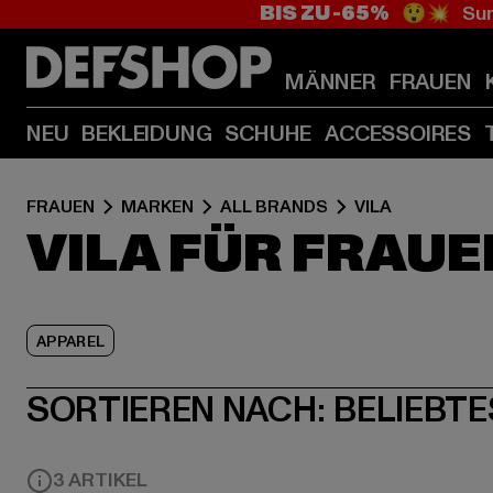
BIS ZU -65%
😲💥 Sum
MÄNNER
FRAUEN
NEU
BEKLEIDUNG
SCHUHE
ACCESSOIRES
FRAUEN
MARKEN
ALL BRANDS
VILA
VILA FÜR FRAUE
APPAREL
SORTIEREN NACH:
BELIEBTE
3 ARTIKEL