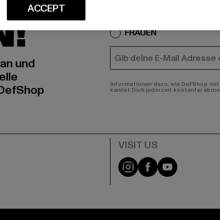
IERT
An welchen Produkten bist
ACCEPT
N!
MÄNNER
FRAUEN
E-MAIL
 an und
elle
Informationen dazu, wie DefShop mit 
 DefShop
kannst Dich jederzeit kostenfei abme
e
Visit our Instagram pa
Visit our Facebo
Visit our Y