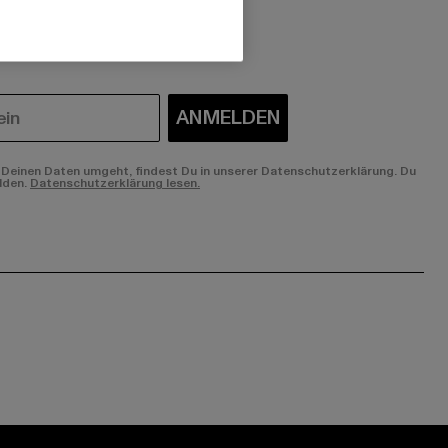
 du interessiert?
ANMELDEN
Deinen Daten umgeht, findest Du in unserer Datenschutzerklärung. Du
lden.
Datenschutzerklärung lesen.
ge:
ok page:
ouTube channel: