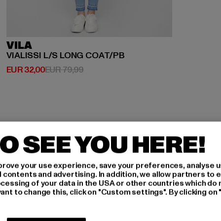
VILA
VIALISSI L/S LONG COAT/PB
Derzeitiger Preis: EUR 32,00
Aktionspreis: EUR 79,99
EUR 32,00
EUR 79,99
O SEE YOU HERE!
rove your use experience, save your preferences, analyse u
H AN,
ontents and advertising. In addition, we allow partners to e
ocessing of your data in the USA or other countries which do 
ant to change this, click on "Custom settings". By clicking on 