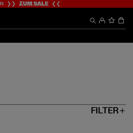
ION ❯❯
ZUM SALE
❮❮
FILTER