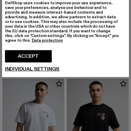
DefShop uses cookies to improve your use experience,
save your preferences, analyse use behaviour and to
provide and measure interest-based contents and
advertising. In addition, we allow partners to extract data
or to use cookies. This may also include the processing of
your data in the USA or other countries which do not have
the EU data protection standard. If you want to change
this, click on "Custom settings". By clicking on "Accept" you
agree to this.
Data protection
ZAVETTI CANADA
ZAVETTI CANADA
ALVO
ALVO T-SHIRT
ACCEPT
Derzeitiger Preis: EUR 36,79
Derzeitiger Preis: EUR 36,79
EUR 36,79
EUR 36,79
INDIVIDUAL SETTINGS