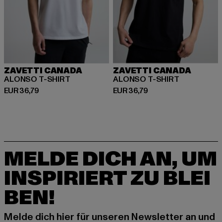
ZAVETTI CANADA
ZAVETTI CANADA
ALONSO T-SHIRT
ALONSO T-SHIRT
Derzeitiger Preis: EUR 36,79
Derzeitiger Preis: EUR 36,79
EUR 36,79
EUR 36,79
MELDE DICH AN, UM
INSPIRIERT ZU BLEI
BEN!
Melde dich hier für unseren Newsletter an und