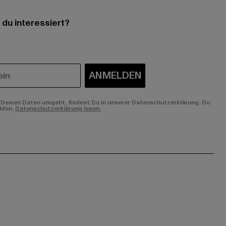
 du interessiert?
ANMELDEN
Deinen Daten umgeht, findest Du in unserer Datenschutzerklärung. Du
lden.
Datenschutzerklärung lesen.
ge:
ok page:
ouTube channel: