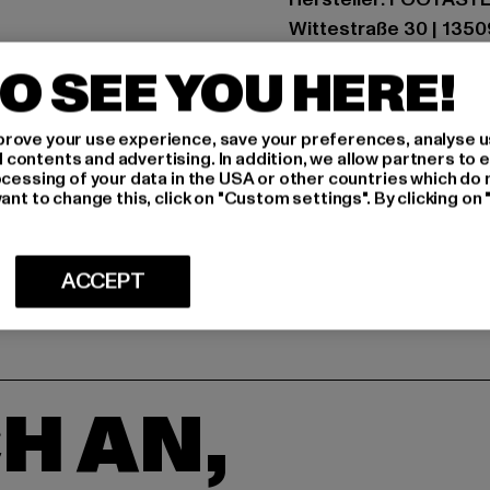
Wittestraße 30 | 13509
O SEE YOU HERE!
GRÖSSE 
rove your use experience, save your preferences, analyse u
PFLEGEHINWE
ontents and advertising. In addition, we allow partners to e
ocessing of your data in the USA or other countries which do 
LIEFERUNG &
ant to change this, click on "Custom settings". By clicking on 
ACCEPT
H AN,