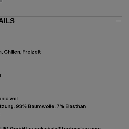
au
AILS
 Chillen, Freizeit
a
nic veil
zung: 93% Baumwolle, 7% Elasthan
2
YLUM GmbH |
supplychain@footasylum.com