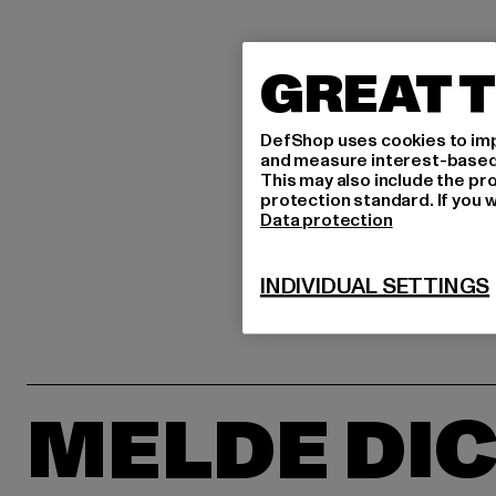
GREAT T
DefShop uses cookies to imp
and measure interest-based c
This may also include the pr
protection standard. If you w
Data protection
INDIVIDUAL SETTINGS
MELDE DIC