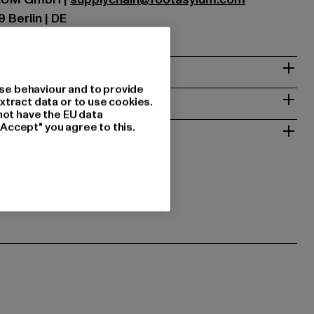
 Berlin | DE
& PASSFORM
se behaviour and to provide
ISE
xtract data or to use cookies.
not have the EU data
 RÜCKGABE
"Accept" you agree to this.