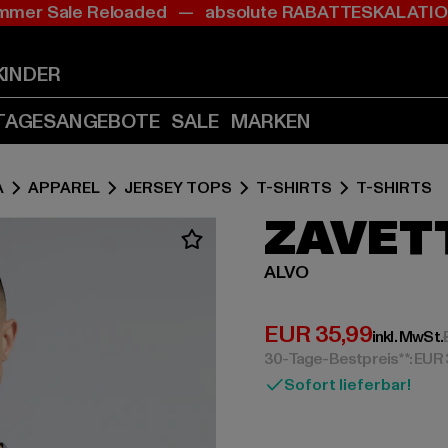
mer Sale Reloaded — absolute RABATTESKALAT
Zum
Zum
Inhalt
Fußzeile
springen
springen
KINDER
(Enter
(Enter
drücken)
drücken)
TAGESANGEBOTE
SALE
MARKEN
A
APPAREL
JERSEY TOPS
T-SHIRTS
T-SHIRTS
ZAVET
ALVO
Derzeitiger Preis:
EUR 35,99
inkl. MwSt.
30-Tage-Bestpreis**: EUR
Sofort lieferbar!