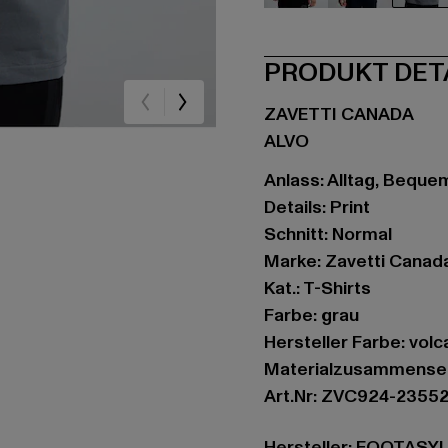
schwarz
blau
gr
PRODUKT DET
ZAVETTI CANADA
ALVO
Anlass: Alltag, Bequem,
Details: Print
Schnitt: Normal
Marke: Zavetti Canad
Kat.: T-Shirts
Farbe: grau
Hersteller Farbe: volca
Materialzusammenset
Art.Nr: ZVC924-2355
Hersteller: FOOTAS