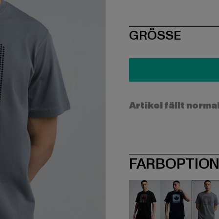
SIZE
GRÖSSE
Artikel fällt norma
FARBOPTIO