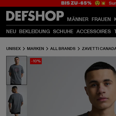
BIS ZU -65%
😲💥 Sum
MÄNNER
FRAUEN
NEU
BEKLEIDUNG
SCHUHE
ACCESSOIRES
UNISEX
MARKEN
ALL BRANDS
ZAVETTI CANAD
-10%