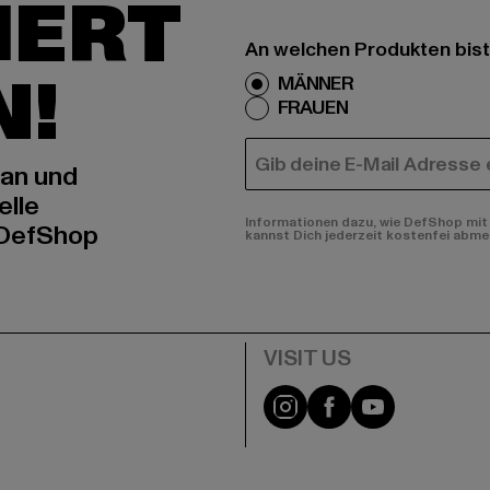
IERT
An welchen Produkten bist
N!
MÄNNER
FRAUEN
E-MAIL
 an und
elle
Informationen dazu, wie DefShop mit 
 DefShop
kannst Dich jederzeit kostenfei abme
e
Visit our Instagram pa
Visit our Facebo
Visit our Y